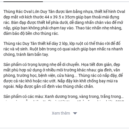
Thùng Rác Oval Lớn Duy Tân được làm bằng nhựa, thiết kế hình Oval
đẹp mắt với kích thước 44 x 39.5 x 35cm giúp bạn thoải mái đựng
rác. Bàn đạp được thiết kế phía dưới, dễ dàng nhấn chân vào để mở
nắp, giúp bạn không phải chạm tay vào. Thao tác nhấn nhẹ nhàng,
đảm bảo độ bền cho thùng rác.
Thùng rác Duy Tân thiết kế dày 2 lớp, lớp ruột có thể tháo rời để đổ
rác và vệ sinh. Ruột bên trong có quai xách giúp bạn nhấc ra nhanh
chóng, tránh làm bẩn tay.
Sản phẩm có trọng lượng nhẹ dễ di chuyển. Họa tiết đơn giản, đẹp
mắt phù hợp sử dụng ở nhiều môi trường khác nhau: gia đình, văn
phòng, trường học, bệnh viện, cửa hàng... Thùng rác có nắp đậy, để
được cả rác khô hoặc rác ướt. Nắp đậy kín khít chống bay mùi ra
ngoài. Nắp được gắn cố định vào thùng chắc chắn.
Sản phẩm có các màu: Xanh dương trong, vàng trong, trắng trong…
giao màu ngẫu nhiên. Xuất xứ: Việt Nam. Khả năng chịu nhiệt: -20°C
đến 120°C. Tránh các hóa chất có thể ảnh hưởng đến sản phẩm.
Xem thêm