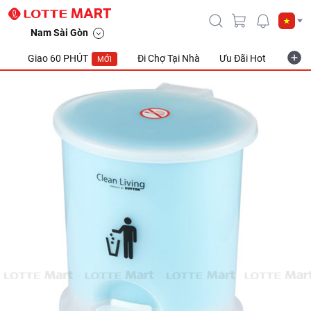
Nam Sài Gòn
Giao 60 PHÚT
Đi Chợ Tại Nhà
Ưu Đãi Hot
Khuyế
MỚI