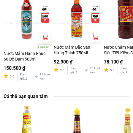
Nước Mắm Đặc Sản
Nước Chấm Na
Hưng Thịnh 750ML
Siêu Tiết Kiệm 
Nước Mắm Hạnh Phúc
60 Độ Đạm 500ml
92.900 ₫
78.100 ₫
150.500 ₫
Đánh
20
Lượt
Đánh
5.0
5.0
giá
:
2
xem
giá
:
1
Đánh
34
Lượt
5.0
giá
:
2
xem
Có thể bạn quan tâm