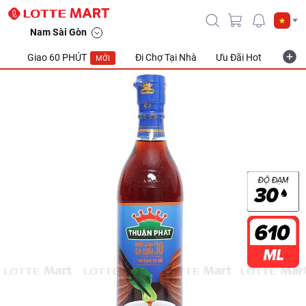
Nam Sài Gòn
Giao 60 PHÚT
Đi Chợ Tại Nhà
Ưu Đãi Hot
Khuyế
MỚI