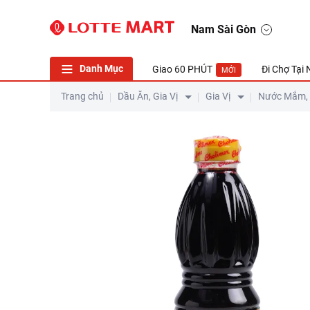
Nam Sài Gòn
Danh Mục
Giao 60 PHÚT
Đi Chợ Tại
MỚI
Trang chủ
Dầu Ăn, Gia Vị
Gia Vị
Nước Mắm,