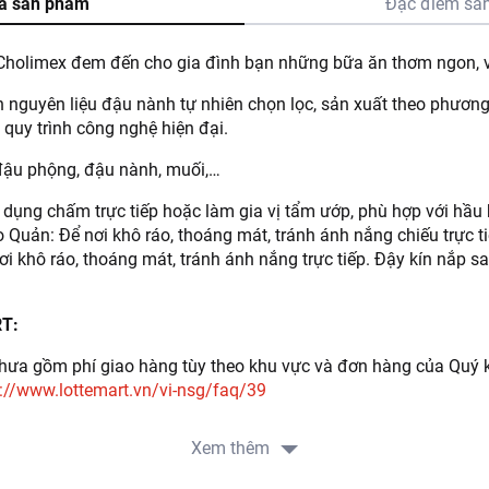
ả sản phẩm
Đặc điểm sả
Cholimex đem đến cho gia đình bạn những bữa ăn thơm ngon, v
nguyên liệu đậu nành tự nhiên chọn lọc, sản xuất theo phương
 quy trình công nghệ hiện đại.
đậu phộng, đậu nành, muối,…
ụng chấm trực tiếp hoặc làm gia vị tẩm ướp, phù hợp với hầu
Quản: Để nơi khô ráo, thoáng mát, tránh ánh nắng chiếu trực t
i khô ráo, thoáng mát, tránh ánh nắng trực tiếp. Đậy kín nắp s
RT:
ưa gồm phí giao hàng tùy theo khu vực và đơn hàng của Quý k
://www.lottemart.vn/vi-nsg/faq/39
Xem thêm