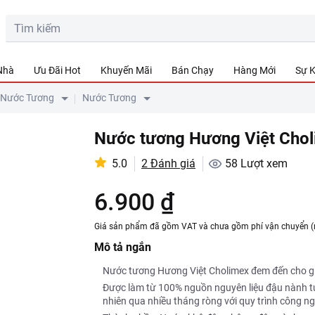
 Nhà
Ưu Đãi Hot
Khuyến Mãi
Bán Chạy
Hàng Mới
Sự K
 Nước Tương
Nước Tương
Nước tương Hương Việt Chol
5.0
2 Đánh giá
58
Lượt xem
6.900 ₫
Giá sản phẩm đã gồm VAT và chưa gồm phí vận chuyển (
Mô tả ngắn
Nước tương Hương Việt Cholimex đem đến cho gi
Được làm từ 100% nguồn nguyên liệu đậu nành tự
nhiên qua nhiều tháng ròng với quy trình công ng