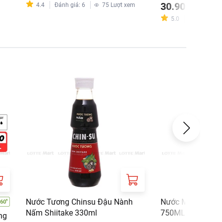
30.900 ₫
m
4.4
Đánh giá
:
6
75
Lượt xem
5.0
Đánh giá
:
3
Nước Tương Chinsu Đậu Nành
Nước Mắm Đặc S
Nấm Shiitake 330ml
750ML
ng