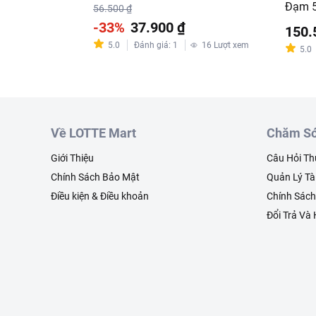
Đạm 
56.500 ₫
-33%
37.900 ₫
150.
5.0
Đánh giá
:
1
16
Lượt xem
5.0
Về LOTTE Mart
Chăm Só
Giới Thiệu
Câu Hỏi T
Chính Sách Bảo Mật
Quản Lý Tà
Điều kiện & Điều khoản
Chính Sác
Đổi Trả Và