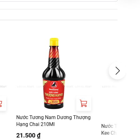
Nước Tương Nam Dương Thượng
Hạng Chai 210Ml
Nước Tương Đậu
Kee Chai 500ml
21.500 ₫