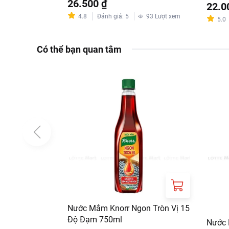
26.500 ₫
22.0
4.8
Đánh giá
:
5
93
Lượt xem
5.0
Có thể bạn quan tâm
Nước Mắm Knorr Ngon Tròn Vị 15
Độ Đạm 750ml
Nước 