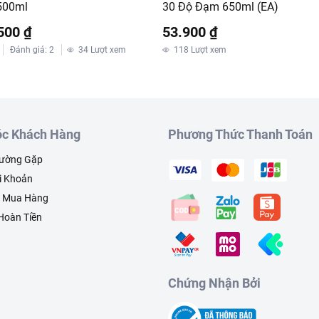
500ml
30 Độ Đạm 650ml (EA)
500 ₫
53.900 ₫
Đánh giá
:
2
34
Lượt xem
118
Lượt xem
c Khách Hàng
Phương Thức Thanh Toán
hường Gặp
i Khoản
h Mua Hàng
 Hoàn Tiền
Chứng Nhận Bởi