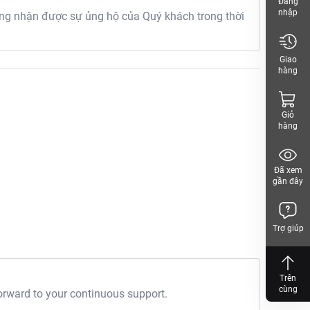
Đăng
nhập
g nhận được sự ủng hộ của Quý khách trong thời
Giao
hàng
Giỏ
hàng
Đã xem
gần đây
Trợ giúp
Trên
cùng
orward to your continuous support.