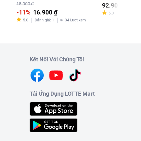
18.900 ₫
92.900 ₫
-11%
16.900 ₫
5.0
Đánh giá
:
2
5.0
Đánh giá
:
1
34
Lượt xem
Kết Nối Với Chúng Tôi
Tải Ứng Dụng LOTTE Mart