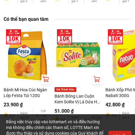
giá
:
2
xem
giá
:
1
xem
giá
:
1
Có thể bạn quan tâm
Bánh Mì Hoa Cúc Ngàn
Bánh Xốp Phô 
Lớp Fe'sta Túi 120G
Nabati 300G
Bánh Bông Lan Cuộn
Kem Solite Vị Lá Dứa Hộp
23.900 ₫
42.800 ₫
324G
51.000 ₫
129
Đánh
Đánh
4.8
Lượt
5.0
giá
:
20
Đánh
55
Lượt
giá
:
2
xem
5.0
Bằng việc truy cập vào lottemart.vn và điều hướng
giá
:
1
xem
mà không điều chỉnh các tham số, LOTTE Mart xin
được thu thập và sử dụng cookies của Quý khách để