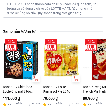
LOTTE MART chân thành cám ơn Quý khách đã quan tâm, tin
tưởng và sử dụng dịch vụ của LOTTE MART. Rất mong nhận
được sự ủng hộ của Quý khách trong thời gian tới ạ.
Sản phẩm tương tự
Bánh Quy ChicChoc
Bánh Quy Lotte
Bánh Nướng M
Lotte Original 336g
Ummasol Pie 254g
French Pie Hait
(168g x 2 Hộp)
192G
111.000 ₫
79.000 ₫
89.900 ₫
Đánh
38
Lượt
Đánh
52
Lượt
Đánh
5.0
5.0
5.0