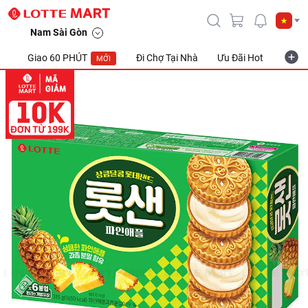
Nam Sài Gòn
Giao 60 PHÚT
Đi Chợ Tại Nhà
Ưu Đãi Hot
Khuyế
MỚI