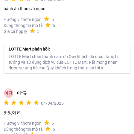
bánh ăn thơm và ngon
CÔNG TY TNHH LOTTE VINA INTERNATIONAL
Địa chỉ: Tầng 3, tòa nhà Beautiful Sài Gòn, số 02 đường Nguyễn
Hương vị thơm ngon
5
Khắc Viện, Khu A- Đô thị mới Nam Thành phố, Phường Tân Phú,
Đúng thông tin mô tả
5
Quận 7, Thành phố Hồ Chí Minh, Việt Nam
Giá cả hợp lý
5
LOTTE Mart phản hồi:
LOTTE Mart chân thành cám ơn Quý khách đã quan tâm, tin
tưởng và sử dụng dịch vụ của LOTTE Mart. Rất mong nhận
được sự ủng hộ của Quý khách trong thời gian tới ạ.
이규
이*규
04/04/2025
맛있어요
Hương vị thơm ngon
5
Đúng thông tin mô tả
5