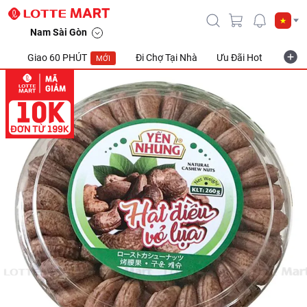
Nam Sài Gòn
Giao 60 PHÚT
Đi Chợ Tại Nhà
Ưu Đãi Hot
Khuyế
MỚI