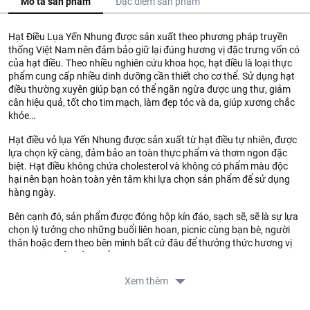
Mô tả sản phẩm
Đặc điểm sản phẩm
Hạt Điều Lụa Yến Nhung được sản xuất theo phương pháp truyền
thống Việt Nam nên đảm bảo giữ lại đúng hương vị đặc trưng vốn có
của hạt điều. Theo nhiều nghiên cứu khoa học, hạt điều là loại thực
phẩm cung cấp nhiều dinh dưỡng cần thiết cho cơ thể. Sử dụng hạt
điều thường xuyên giúp bạn có thể ngăn ngừa được ung thư, giảm
cân hiệu quả, tốt cho tim mạch, làm đẹp tóc và da, giúp xương chắc
khỏe…
Hạt điều vỏ lụa Yến Nhung được sản xuất từ hạt điều tự nhiên, được
lựa chọn kỹ càng, đảm bảo an toàn thực phẩm và thơm ngon đặc
biệt. Hạt điều không chứa cholesterol và không có phẩm màu độc
hại nên bạn hoàn toàn yên tâm khi lựa chọn sản phẩm để sử dụng
hàng ngày.
Bên cạnh đó, sản phẩm được đóng hộp kín đáo, sạch sẽ, sẽ là sự lựa
chọn lý tưởng cho những buổi liên hoan, picnic cùng bạn bè, người
thân hoặc đem theo bên mình bất cứ đâu để thưởng thức hương vị
thơm ngon của sản phẩm.
Dùng trực tiếp. Không để trong tủ lạnh ăn sẽ giòn và ngon hơn.
Xem thêm
Hướng dẫn bảo quản: Để nơi khô ráo, thoáng mát, tránh ánh nắng
trực tiếp. Xuất xứ: Việt Nam.