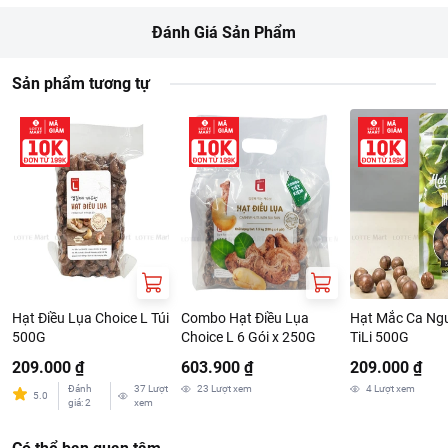
Thông tin từ LOTTE MART:
Đánh Giá Sản Phẩm
Đơn giá sản phẩm chưa gồm phí giao hàng tùy theo khu vực và
Sản phẩm tương tự
đơn hàng của Quý khách, vui lòng xem chính sách tại:
https://www.lottemart.vn/vi-nsg/faq/39
Hạt Điều Lụa Choice L Túi
Combo Hạt Điều Lụa
Hạt Mắc Ca Ng
500G
Choice L 6 Gói x 250G
TiLi 500G
209.000 ₫
603.900 ₫
209.000 ₫
Đánh
37
Lượt
23
Lượt xem
4
Lượt xem
5.0
giá
:
2
xem