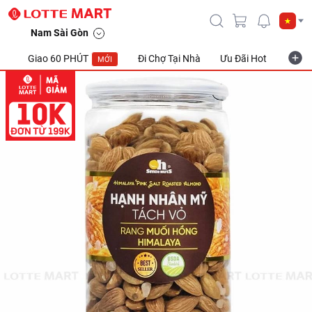
Nam Sài Gòn
Giao 60 PHÚT
Đi Chợ Tại Nhà
Ưu Đãi Hot
Khuyế
MỚI