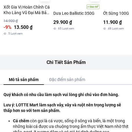
Xốt Gia Vị Hoàn Chỉnh Cá
Kho Làng Vũ Đại Má Bảy
Dưa Leo Ballistic 350G
Ớt Sừng 100G
Gói 100G
14.900 ₫
29.900 ₫
11.900 ₫
-9%
13.500 ₫
65
Lượt xem
48
Lượt xem
5
Lượt xem
Chi Tiết Sản Phẩm
Mô tả sản phẩm
Đặc điểm sản phẩm
Quý khách có nhu cầu làm sạch vui lòng ghi chú vào đơn hàng.
Lưu ý: LOTTE Mart làm sạch vảy, vây và ruột nên trọng lượng sẽ
thấp hơn so với tem sản phẩm.
Cá chẽm
còn gọi là cá vược, sống ở sông và biển, là một trong
những loài cá được ưa chuộng trong ẩm thực Việt Nam nhờ thịt