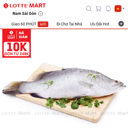
Nam Sài Gòn
Giao 60 PHÚT
Đi Chợ Tại Nhà
Ưu Đãi Hot
Khuyế
MỚI