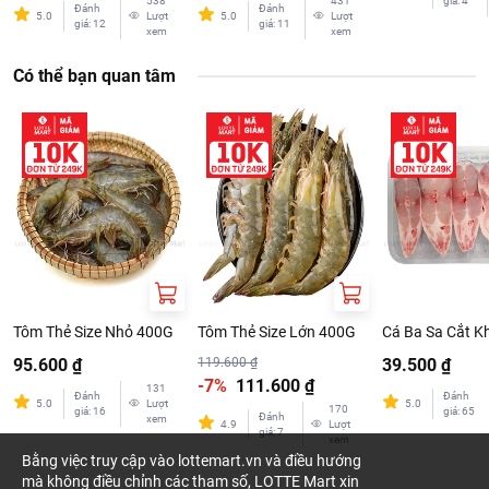
538
431
giá
:
4
Đánh
Đánh
5.0
Lượt
5.0
Lượt
giá
:
12
giá
:
11
xem
xem
Có thể bạn quan tâm
Tôm Thẻ Size Nhỏ 400G
Tôm Thẻ Size Lớn 400G
Cá Ba Sa Cắt K
95.600 ₫
119.600 ₫
39.500 ₫
-7%
111.600 ₫
131
Đánh
Đánh
5.0
Lượt
5.0
170
giá
:
16
giá
:
65
Đánh
xem
4.9
Lượt
giá
:
7
xem
Bằng việc truy cập vào lottemart.vn và điều hướng
mà không điều chỉnh các tham số, LOTTE Mart xin