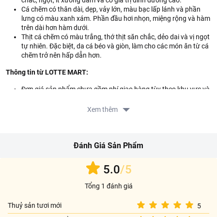
chắc, ngọt, ít xương dăm và có giá trị dinh dưỡng cao.
Cá chẽm có thân dài, dẹp, vảy lớn, màu bạc lấp lánh và phần
lưng có màu xanh xám. Phần đầu hơi nhọn, miệng rộng và hàm
trên dài hơn hàm dưới.
Thịt cá chẽm có màu trắng, thớ thịt săn chắc, dẻo dai và vị ngọt
tự nhiên. Đặc biệt, da cá béo và giòn, làm cho các món ăn từ cá
chẽm trở nên hấp dẫn hơn.
Thông tin từ LOTTE MART:
Đơn giá sản phẩm chưa gồm phí giao hàng tùy theo khu vực và
đơn hàng của Quý khách, vui lòng xem chính sách tại:
https://www.lottemart.vn/vi-nsg/faq/39
Xem thêm
Chính sách bảo hành sản phẩm tại:
https://www.lottemart.vn/vi-nsg/faq/85
Đánh Giá Sản Phẩm
5.0
/5
Tổng 1 đánh giá
Thuỷ sản tươi mới
5