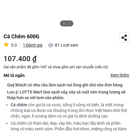
1
/
2
Cá Chẽm 600G
5.0
1 Đánh giá
81
Lượt xem
107.400 ₫
Giá sản phẩm đã gồm VAT và chưa gồm phí vận chuyển (nếu có)
Xem thêm
Mô tả ngắn
Quý khách có nhu cầu làm sạch vui lòng ghi chú vào đơn hàng.
Lưu ý: LOTTE Mart làm sạch vảy, vây và ruột nên trọng lượng sẽ
thấp hơn so với tem sản phẩm.
Cá chẽm
còn gọi là cá vược, sống ở sông và biển, là một trong
những loài cá được ưa chuộng trong ẩm thực Việt Nam nhờ thịt
chắc, ngọt, ít xương dăm và có giá trị dinh dưỡng cao.
Cá chẽm có thân dài, dẹp, vảy lớn, màu bạc lấp lánh và phần
lưng có màu xanh xám. Phần đầu hơi nhọn, miệng rộng và hàm