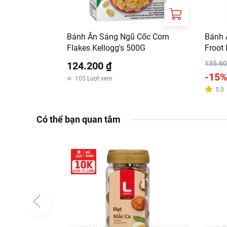
Bánh Ăn Sáng Ngũ Cốc Corn
Bánh 
Flakes Kellogg's 500G
Froot
135.60
124.200 ₫
-15
105
Lượt xem
5.0
Có thể bạn quan tâm