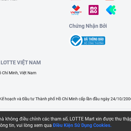
Chứng Nhận Bởi
LOTTE VIỆT NAM
 Chí Minh, Việt Nam
ế hoạch và Đầu tư Thành phố Hồ Chí Minh cấp lần đầu ngày 24/10/2006
 mà không điều chỉnh các tham số, LOTTE Mart xin được thu th
g Mại LOTTE Việt Nam
hông tin, vui lòng xem qua
Điều Kiện Sử Dụng Cookies.