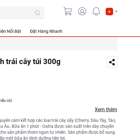
iện Nổi Bật
Đặt Hàng Nhanh
 trái cây túi 300g
nếu có)
Xem thêm
ên cám kết hợp các loại trái cây sấy (Cherry, Dâu Tây, Táo,
 Âu. Bữa ăn 1 phút - Oatta được sản xuất trên dây chuyền
 cho sản phẩm thơm ngon tự nhiên. Sản phẩm được bổ sung
cấp một bữa ăn dinh dưỡng tiện lợi.