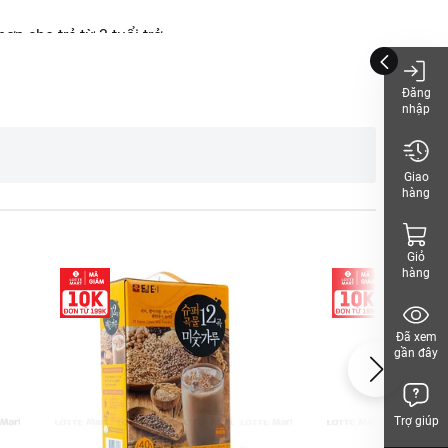
p cho trẻ từ 3 tuổi trở
Đăng
nhập
hách, vui lòng xem
Giao
hàng
Giỏ
hàng
Đã xem
gần đây
Trợ giúp