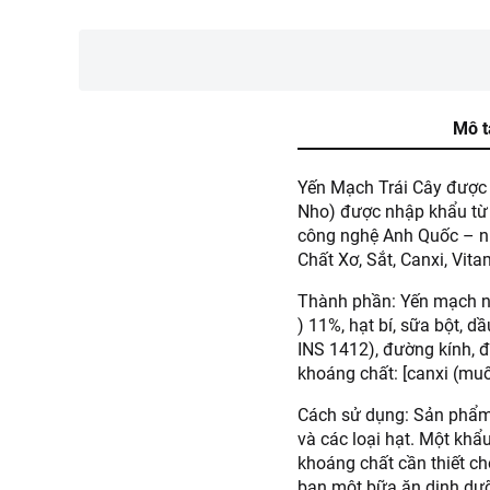
Mô t
Yến Mạch Trái Cây được s
Nho) được nhập khẩu từ 
công nghệ Anh Quốc – n
Chất Xơ, Sắt, Canxi, Vit
Thành phần: Yến mạch ng
) 11%, hạt bí, sữa bột, dầ
INS 1412), đường kính, đ
khoáng chất: [canxi (muối 
Cách sử dụng: Sản phẩm d
và các loại hạt. Một khẩ
khoáng chất cần thiết c
bạn một bữa ăn dinh dưỡn