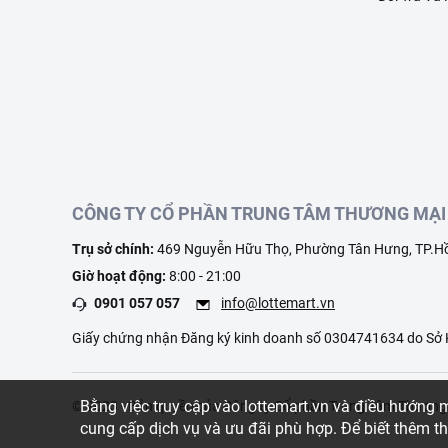
CÔNG TY CỔ PHẦN TRUNG TÂM THƯƠNG MẠI 
Trụ sở chính:
469 Nguyễn Hữu Thọ, Phường Tân Hưng, TP.Hồ
Giờ hoạt động:
8:00 - 21:00
0901 057 057
info@lottemart.vn
Giấy chứng nhận Đăng ký kinh doanh số 0304741634 do Sở K
Bằng việc truy cập vào lottemart.vn và điều hướng
© 2023 - Bản quyền của Công ty Cổ phần Trung Tâm Thươn
cung cấp dịch vụ và ưu đãi phù hợp. Để biết thêm t