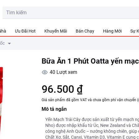
 Nhà
Ưu Đãi Hot
Khuyến Mãi
Bán Chạy
Hàng Mới
Sự K
Cốc
Bữa Ăn 1 Phút Oatta yến mạch
40
Lượt xem
96.500 ₫
Giá sản phẩm đã gồm VAT và chưa gồm phí vận chuyển (
Mô tả ngắn
Yến Mạch Trái Cây được sản xuất từ yến mạch nguy
Nho) được nhập khẩu từ Úc, New Zealand và Châu
công nghệ Anh Quốc – nướng không chiên, giúp
Chất Xơ, Sắt, Canxi, Vitamin D3, Vitamin E cung 