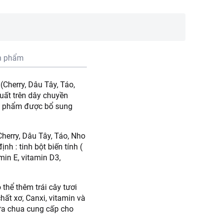
n phẩm
Cherry, Dâu Tây, Táo,
uất trên dây chuyền
n phẩm được bổ sung
herry, Dâu Tây, Táo, Nho
nh : tinh bột biến tính (
min E, vitamin D3,
thể thêm trái cây tươi
ất xơ, Canxi, vitamin và
sữa chua cung cấp cho