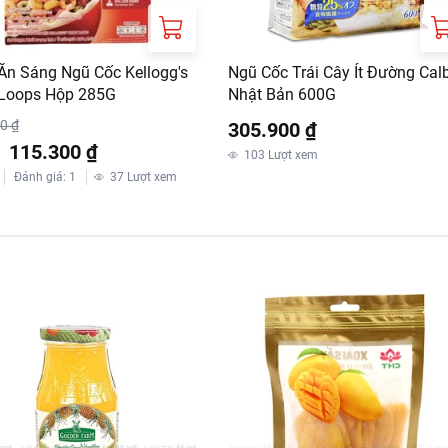
Ăn Sáng Ngũ Cốc Kellogg's
Ngũ Cốc Trái Cây Ít Đường Cal
 Loops Hộp 285G
Nhật Bản 600G
0 ₫
305.900 ₫
%
115.300 ₫
103
Lượt xem
Đánh giá
:
1
37
Lượt xem