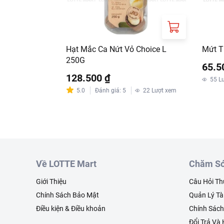
Hạt Mắc Ca Nứt Vỏ Choice L
Mứt T
250G
65.5
128.500 ₫
55
L
5.0
Đánh giá
:
5
22
Lượt xem
Về LOTTE Mart
Chăm Só
Giới Thiệu
Câu Hỏi T
Chính Sách Bảo Mật
Quản Lý Tà
Điều kiện & Điều khoản
Chính Sác
Đổi Trả Và