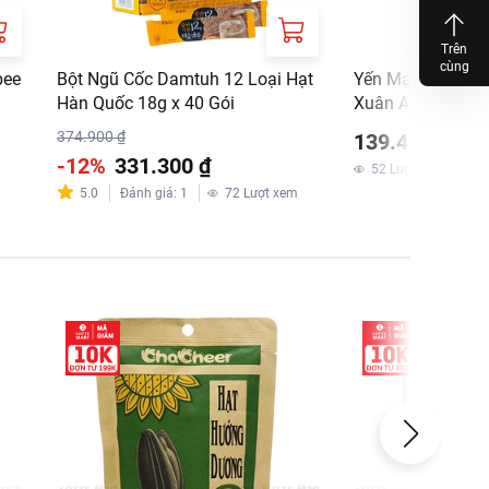
Trên
cùng
bee
Bột Ngũ Cốc Damtuh 12 Loại Hạt
Yến Mạch Nguyên
Hàn Quốc 18g x 40 Gói
Xuân An 800G
374.900 ₫
139.400 ₫
-12%
331.300 ₫
52
Lượt xem
5.0
Đánh giá
:
1
72
Lượt xem