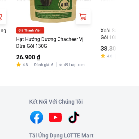
ũng
Xoài Sấy Dẻo Choi
Gói 100G
Hạt Hướng Dương Chacheer Vị
Dừa Gói 130G
38.300 ₫
26.900 ₫
4.8
Đánh giá
:
6
4.8
Đánh giá
:
6
49
Lượt xem
Kết Nối Với Chúng Tôi
Tải Ứng Dụng LOTTE Mart