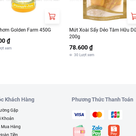
hơm Golden Farm 450G
Mứt Xoài Sấy Dẻo Tâm Hữu D
200g
00 ₫
78.600 ₫
ượt xem
30
Lượt xem
c Khách Hàng
Phương Thức Thanh Toán
hường Gặp
i Khoản
h Mua Hàng
 Hoàn Tiền