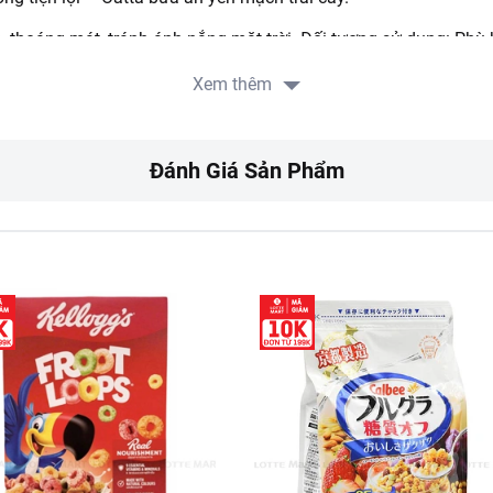
, thoáng mát, tránh ánh nắng mặt trời. Đối tượng sử dụng: Phù hợ
 dụng: 9 tháng kể từ ngày sản xuất. Xuất xứ: Việt Nam.
Xem thêm
RT:
ưa gồm phí giao hàng tùy theo khu vực và đơn hàng của Quý k
Đánh Giá Sản Phẩm
://www.lottemart.vn/vi-nsg/faq/39