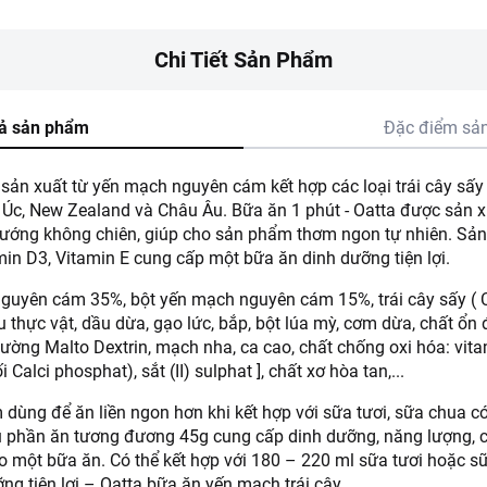
Chi Tiết Sản Phẩm
ả sản phẩm
Đặc điểm sả
ản xuất từ yến mạch nguyên cám kết hợp các loại trái cây sấy (
Úc, New Zealand và Châu Âu. Bữa ăn 1 phút - Oatta được sản x
ướng không chiên, giúp cho sản phẩm thơm ngon tự nhiên. Sả
amin D3, Vitamin E cung cấp một bữa ăn dinh dưỡng tiện lợi.
uyên cám 35%, bột yến mạch nguyên cám 15%, trái cây sấy ( C
u thực vật, dầu dừa, gạo lức, bắp, bột lúa mỳ, cơm dừa, chất ổn đị
ường Malto Dextrin, mạch nha, ca cao, chất chống oxi hóa: vita
Calci phosphat), sắt (II) sulphat ], chất xơ hòa tan,...
ùng để ăn liền ngon hơn khi kết hợp với sữa tươi, sữa chua có 
u phần ăn tương đương 45g cung cấp dinh dưỡng, năng lượng, ch
ho một bữa ăn. Có thể kết hợp với 180 – 220 ml sữa tươi hoặc 
g tiện lợi – Oatta bữa ăn yến mạch trái cây.