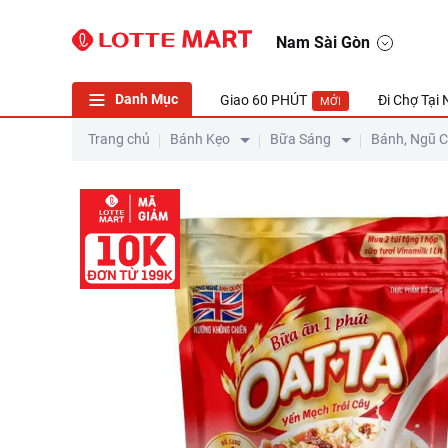
Bữa Ăn 1 Phút Oatta yến mạch trái cây túi 300g
Nam Sài Gòn
Danh Mục
Giao 60 PHÚT
Đi Chợ Tại
MỚI
Trang chủ
Bánh Kẹo
Bữa Sáng
Bánh, Ngũ 