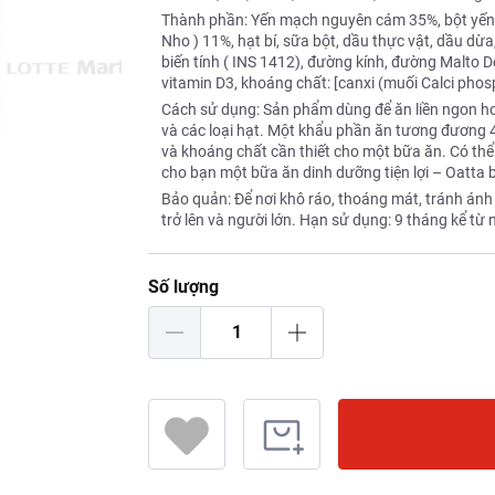
Thành phần: Yến mạch nguyên cám 35%, bột yến m
Nho ) 11%, hạt bí, sữa bột, dầu thực vật, dầu dừa,
biến tính ( INS 1412), đường kính, đường Malto De
vitamin D3, khoáng chất: [canxi (muối Calci phospha
Cách sử dụng: Sản phẩm dùng để ăn liền ngon hơn 
và các loại hạt. Một khẩu phần ăn tương đương 4
và khoáng chất cần thiết cho một bữa ăn. Có thể
cho bạn một bữa ăn dinh dưỡng tiện lợi – Oatta 
Bảo quản: Để nơi khô ráo, thoáng mát, tránh ánh 
trở lên và người lớn. Hạn sử dụng: 9 tháng kể từ
Số lượng