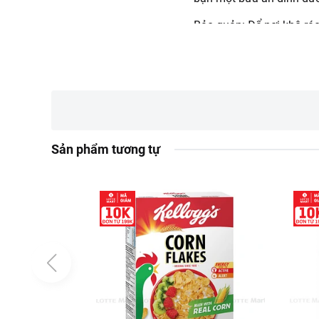
Bảo quản: Để nơi khô ráo
lên và người lớn. Hạn sử
Thông tin từ LOTTE MA
Đơn giá sản phẩm ch
chính sách tại:
https
Sản phẩm tương tự