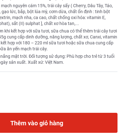
ạch nguyên cám 15%, trái cây sấy ( Cherry, Dâu Tây, Táo,
 gạo lức, bắp, bột lúa mỳ, cơm dừa, chất ổn định : tinh bột
xtrin, mạch nha, ca cao, chất chống oxi hóa: vitamin E,
t), sắt (II) sulphat ], chất xơ hòa tan,...
khi kết hợp với sữa tươi, sữa chua có thể thêm trái cây tươi
5g cung cấp dinh dưỡng, năng lượng, chất xơ, Canxi, vitamin
 kết hợp với 180 – 220 ml sữa tươi hoặc sữa chua cung cấp
bữa ăn yến mạch trái cây.
nắng mặt trời. Đối tượng sử dụng: Phù hợp cho trẻ từ 3 tuổi
 ngày sản xuất. Xuất xứ: Việt Nam.
Thêm vào giỏ hàng