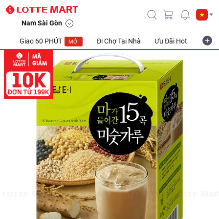
Nam Sài Gòn
Giao 60 PHÚT
Đi Chợ Tại Nhà
Ưu Đãi Hot
Khuyế
MỚI