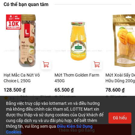
Có thể bạn quan tâm
Bột Ngũ Cốc Damtuh 15 Loại Hạt Hàn Quốc 18g x 40 Gói
là một sự
hội ngộ đầy đa dạng của các gương mặt vàng trong làng ngũ cốc
như
đậu nành, gạo lứt trắng, cao lương, đại mạch, khoai tây, hạt kê Ý,
đậu đỏ, mè đen, hạt kê, đậu đỏ Tây, đậu Hà Lan, bắp, bột mì nguyên
cám, ý dĩ, yến mạch. Ngoài ra, còn có thêm khoai mài càng làm tăng
thêm hương vị và giá trị dinh dưỡng.
Hạt Mắc Ca Nứt Vỏ
Mứt Thơm Golden Farm
Mứt Xoài Sấy D
Choice L 250G
450G
Hữu Dũng 200g
128.500 ₫
65.500 ₫
78.600 ₫
Đánh
21
Lượt
54
Lượt xem
30
Lượt xem
5.0
giá
:
5
xem
Bằng việc truy cập vào lottemart.vn và điều hướng
mà không điều chỉnh các tham số, LOTTE Mart xin
được thu thập và sử dụng cookies của Quý khách để
Đã hiểu
cung cấp dịch vụ và ưu đãi phù hợp. Để biết thêm
thông tin, vui lòng xem qua
Điều Kiện Sử Dụng
Thêm vào giỏ hàng
Cookies.