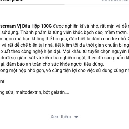
uscream Vị Dâu Hộp 100G
được nghiền kĩ và nhỏ, rất mịn và dễ
i sử dụng. Thành phẩm là từng viên khúc bạch dẻo, mềm thơm, 
n ngon mà bạn không thể bỏ qua, đặc biệt là dành cho trẻ nhỏ
và rất dễ chế biến tại nhà, tiết kiệm tối đa thời gian chuẩn bị ng
uất theo công nghệ hiện đại. Mọi khâu từ tuyển chọn nguyên li
n dưới sự giám sát và kiểm tra nghiêm ngặt, theo đó sản phẩm 
ại, đảm bảo an toàn cho sức khỏe người tiêu dùng.
rong một hộp nhỏ gọn, vô cùng tiện lợi cho việc sử dụng cũng 
ẩm
 sữa, maltodextrin, bột gelatin,...
g bột khúc bạch hòa tan với 400 ml sữa tươi không đường, khu
Xem thêm
n để nhiệt độ phòng cho nguội. Cho hỗn hợp vào ngăn mát tủ lạn
 có thể thay một phần sữa bằng một phần cream.