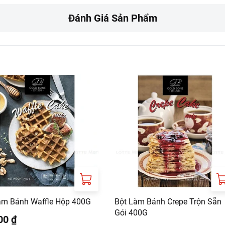
 500ml nước cùng 50g đường phèn (có thể thêm lá dứa), đun s
Đánh Giá Sản Phẩm
n khi dùng.
úc bạch cho vào bát, thêm trái cây nếu muốn, chan nước và rắc 
, thoáng mát, tránh ánh nắng trực tiếp.
nấu bảo quản tủ mát từ 2 - 4 độ C để tránh tan chảy và dẻo hơn
 đông nếu để nhiệt độ phòng.
gười dị ứng với các thành phần nêu trên, sản phẩm có chứa ge
àm Bánh Waffle Hộp 400G
Bột Làm Bánh Crepe Trộn Sẵn
Gói 400G
00 ₫