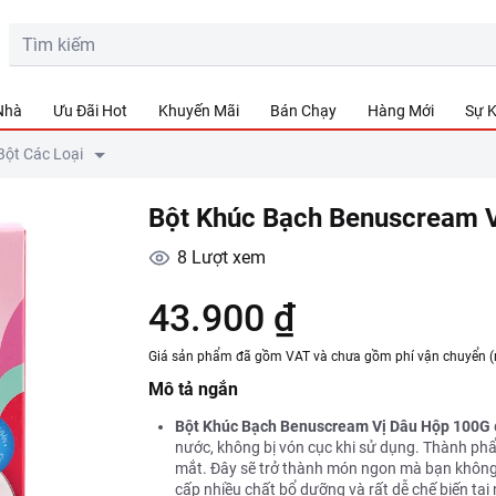
 Nhà
Ưu Đãi Hot
Khuyến Mãi
Bán Chạy
Hàng Mới
Sự K
Bột Các Loại
Bột Khúc Bạch Benuscream 
8
Lượt xem
43.900 ₫
Giá sản phẩm đã gồm VAT và chưa gồm phí vận chuyển (
Mô tả ngắn
Bột Khúc Bạch Benuscream Vị Dâu Hộp 100G
nước, không bị vón cục khi sử dụng. Thành ph
mắt. Đây sẽ trở thành món ngon mà bạn không 
cấp nhiều chất bổ dưỡng và rất dễ chế biến tại n