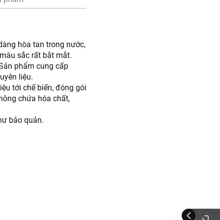
 dàng hòa tan trong nước,
màu sắc rất bắt mắt.
. Sản phẩm cung cấp
uyên liệu.
ệu tới chế biến, đóng gói
không chứa hóa chất,
như bảo quản.
ấy trên lửa nhỏ cho đến
h khoảng 4 tiếng đến khi