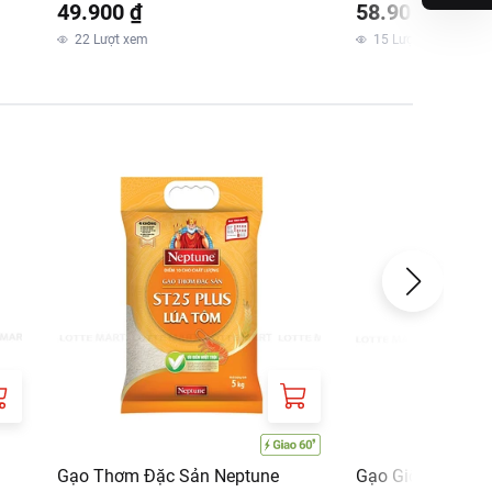
49.900 ₫
58.900 ₫
22
Lượt xem
15
Lượt xem
Gạo Thơm Đặc Sản Neptune
Gạo Giống Nhật 