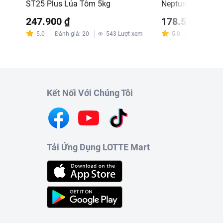
ST25 Plus Lúa Tôm 5kg
Neptune 5kg (EA)
m
247.900 ₫
178.500 ₫
5.0
Đánh giá
:
20
543
Lượt xem
5.0
Đánh giá
:
8
Kết Nối Với Chúng Tôi
Tải Ứng Dụng LOTTE Mart