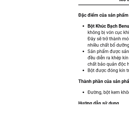
Đặc điểm của sản phẩm
Bột Khúc Bạch Ben
không bị vón cục kh
Đây sẽ trở thành mó
nhiều chất bổ dưỡng 
Sản phẩm được sản x
đều diễn ra khép kí
chất bảo quản độc h
Bột được đóng kín t
Thành phần của sản ph
Đường, bột kem không
Hướng dẫn sử dụng
Phần thạch:
Cho 100
khi sôi. Đổ ra khuô
đông. Muốn béo hơn