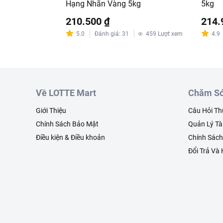
Hạng Nhãn Vàng 5kg
5kg
210.500 ₫
214.
5.0
Đánh giá
:
31
459
Lượt xem
4.9
Về LOTTE Mart
Chăm Só
Giới Thiệu
Câu Hỏi T
Chính Sách Bảo Mật
Quản Lý Tà
Điều kiện & Điều khoản
Chính Sác
Đổi Trả Và