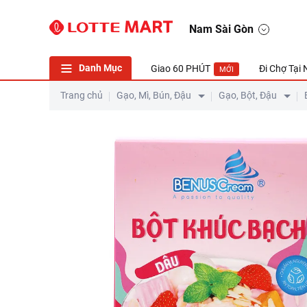
Bột Khúc Bạch Benuscream Vị Dâu Hộp 100G
Nam Sài Gòn
Danh Mục
Giao 60 PHÚT
Đi Chợ Tại
MỚI
Trang chủ
Gạo, Mì, Bún, Đậu
Gạo, Bột, Đậu