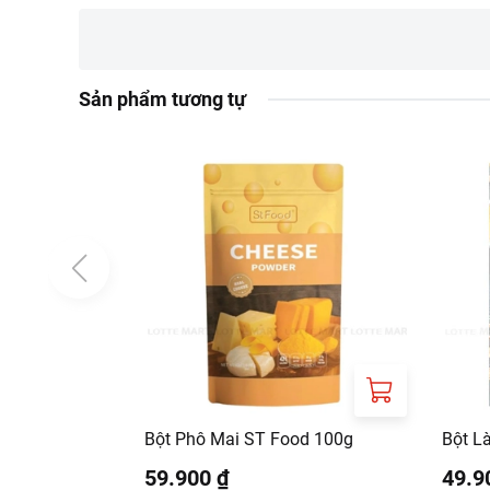
Phần nước chan:
Cho
ngăn mát để lạnh đế
Thưởng thức:
Cắt kh
Sản phẩm tương tự
Hướng dẫn bảo quản
Bảo quản nơi khô ráo
Lưu ý
Phần thạch sau khi 
giờ. Thạch sẽ không
Không sử dụng cho n
người ăn chay.
Bột Phô Mai ST Food 100g
Bột L
59.900 ₫
49.9