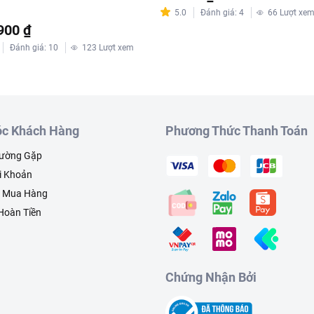
5.0
Đánh giá
:
4
66
Lượt xe
900 ₫
Đánh giá
:
10
123
Lượt xem
c Khách Hàng
Phương Thức Thanh Toán
hường Gặp
i Khoản
h Mua Hàng
 Hoàn Tiền
Chứng Nhận Bởi