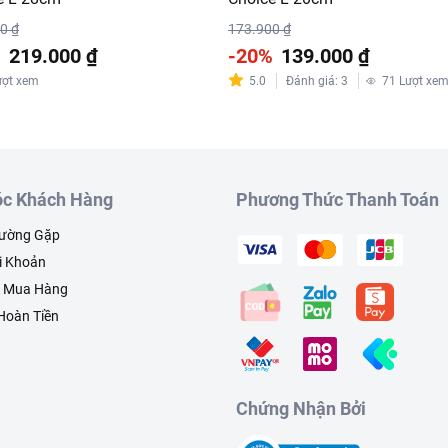
0 ₫
173.900 ₫
%
219.000 ₫
-20%
139.000 ₫
ượt xem
5.0
Đánh giá
:
3
71
Lượt xe
c Khách Hàng
Phương Thức Thanh Toán
hường Gặp
i Khoản
h Mua Hàng
 Hoàn Tiền
Chứng Nhận Bởi