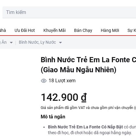
 Nhà
Ưu Đãi Hot
Khuyến Mãi
Bán Chạy
Hàng Mới
Sự K
g Ăn
Bình Nước, Ly Nước
Bình Nước Trẻ Em La Fonte 
(Giao Mẫu Ngẫu Nhiên)
18
Lượt xem
142.900 ₫
Giá sản phẩm đã gồm VAT và chưa gồm phí vận chuyển (
Mô tả ngắn
Bình Nước Trẻ Em La Fonte Có Nắp Bật
có dun
theo đi học, đi chơi hoặc dã ngoại hằng ngày.