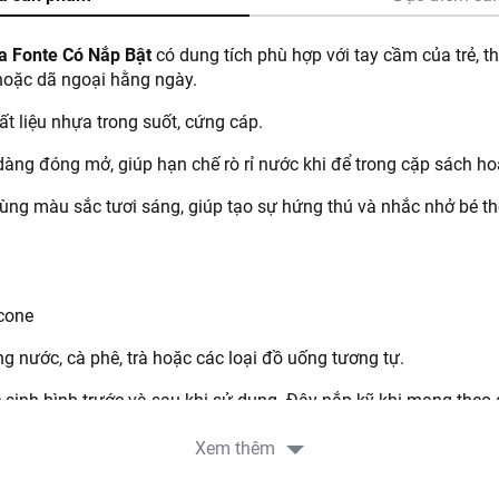
a Fonte Có Nắp Bật
có dung tích phù hợp với tay cầm của trẻ, 
 hoặc dã ngoại hằng ngày.
t liệu nhựa trong suốt, cứng cáp.
dàng đóng mở, giúp hạn chế rò rỉ nước khi để trong cặp sách ho
cùng màu sắc tươi sáng, giúp tạo sự hứng thú và nhắc nhở bé t
icone
g nước, cà phê, trà hoặc các loại đồ uống tương tự.
 sinh bình trước và sau khi sử dụng. Đậy nắp kỹ khi mang theo để
nh để đảm bảo độ bền sản phẩm.
Xem thêm