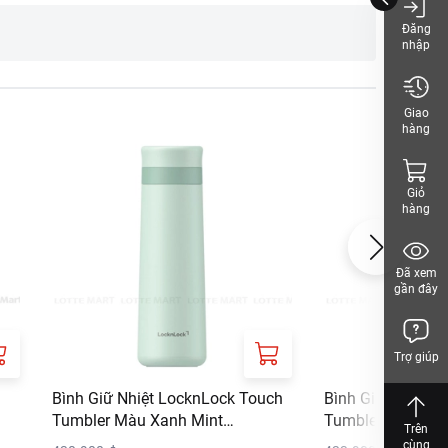
Đăng
nhập
nce, P.R.China
Giao
hàng
 TÂY NINH
Giỏ
hàng
Đã xem
 TÂY NINH
gần đây
Trợ giúp
Bình Giữ Nhiệt LocknLock Touch
Bình Giữ Nhiệt L
Tumbler Màu Xanh Mint
Tumbler Màu Xa
Trên
LHC4312MIT 450ml
LHC4364NVY 74
cùng