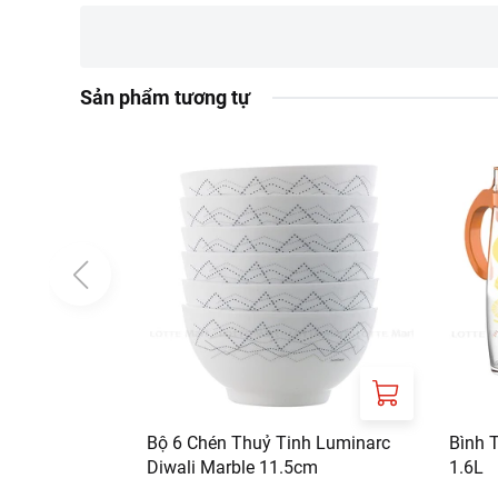
Tên công ty: TAIZ
Địa chỉ: Shashan Vil
Sản phẩm tương tự
Thông tin nhà nhập khẩ
Tên công ty: CÔN
Địa chỉ: LÔ L.05, 
Thông tin nhà cung cấp:
Tên công ty: CÔN
Địa chỉ: LÔ L.05, 
Bộ 6 Chén Thuỷ Tinh Luminarc
Bình 
Diwali Marble 11.5cm
1.6L