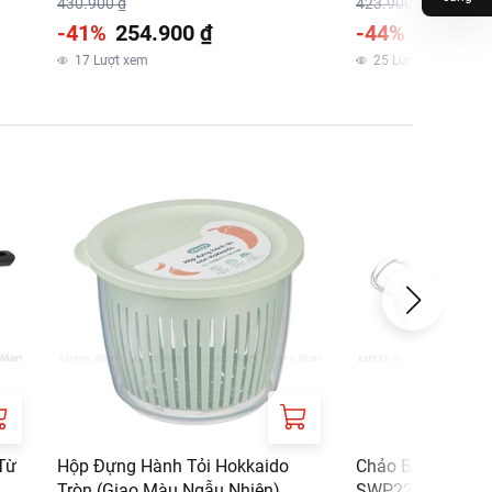
430.900 ₫
423.900 ₫
-41%
254.900 ₫
-44%
237.900
17
Lượt xem
25
Lượt xem
Từ
Hộp Đựng Hành Tỏi Hokkaido
Chảo Bầu Sunho
Tròn (Giao Màu Ngẫu Nhiên)
SWP22B 22cm