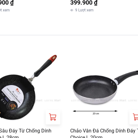
900 ₫
399.900 ₫
ợt xem
9
Lượt xem
Sâu Đáy Từ Chống Dính
Chảo Vân Đá Chống Dính Đáy 
e L 28cm
Choice L 20cm