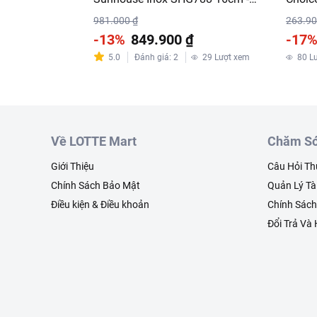
20cm - 24cm
981.000 ₫
263.90
-13%
849.900 ₫
-17
5.0
Đánh giá
:
2
29
Lượt xem
80
L
Về LOTTE Mart
Chăm Só
Giới Thiệu
Câu Hỏi T
Chính Sách Bảo Mật
Quản Lý Tà
Điều kiện & Điều khoản
Chính Sác
Đổi Trả Và