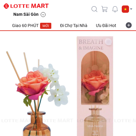
Nam Sài Gòn
Giao 60 PHÚT
Đi Chợ Tại Nhà
Ưu Đãi Hot
Khuyế
MỚI