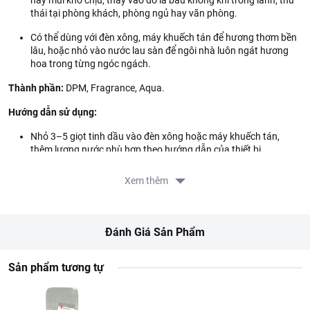
hay mùi khó chịu, thay vào đó là bầu không khí trong lành, thư
thái tại phòng khách, phòng ngủ hay văn phòng.
Có thể dùng với đèn xông, máy khuếch tán để hương thơm bền
lâu, hoặc nhỏ vào nước lau sàn để ngôi nhà luôn ngát hương
hoa trong từng ngóc ngách.
Thành phần:
DPM, Fragrance, Aqua.
Hướng dẫn sử dụng:
Nhỏ 3–5 giọt tinh dầu vào đèn xông hoặc máy khuếch tán,
thêm lượng nước phù hợp theo hướng dẫn của thiết bị.
Bật thiết bị để hương thơm lan tỏa đều khắp không gian.
Xem thêm
Có thể nhỏ 1–2 giọt vào nước lau sàn hoặc nước lau nhà để tạo
hương thơm dịu nhẹ.
Đánh Giá Sản Phẩm
Điều chỉnh số giọt tùy theo diện tích phòng và mức độ mùi
hương mong muốn.
Sản phẩm tương tự
Hướng dẫn bảo quản:
Bảo quản nơi thoáng mát, tránh nhiệt độ cao.
Lưu ý:
Không được uống hay cho vào mắt. Để xa tầm tay trẻ em.