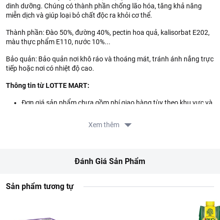
dinh dưỡng. Chúng có thành phần chống lão hóa, tăng khả năng
miễn dịch và giúp loại bỏ chất độc ra khỏi cơ thể.
Thành phần: Đào 50%, đường 40%, pectin hoa quả, kalisorbat E202,
màu thực phẩm E110, nước 10%...
Bảo quản: Bảo quản nơi khô ráo và thoáng mát, tránh ánh nắng trực
tiếp hoặc nơi có nhiệt độ cao.
Thông tin từ LOTTE MART:
Đơn giá sản phẩm chưa gồm phí giao hàng tùy theo khu vực và
đơn hàng của Quý khách, vui lòng xem chính sách tại:
https://www.lottemart.vn/vi-nsg/faq/39
Xem thêm
Đánh Giá Sản Phẩm
Sản phẩm tương tự