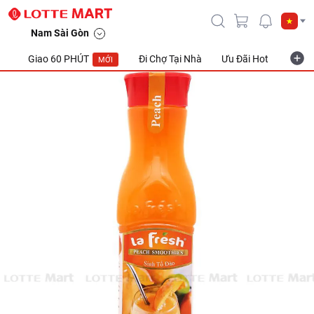
Nam Sài Gòn
Giao 60 PHÚT
Đi Chợ Tại Nhà
Ưu Đãi Hot
Khuyế
MỚI