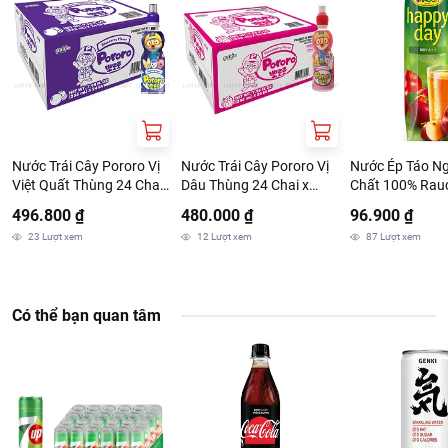
Nước Trái Cây Pororo Vị
Nước Trái Cây Pororo Vị
Nước Ép Táo N
Việt Quất Thùng 24 Chai
Dâu Thùng 24 Chai x
Chất 100% Rau
x 235ml
235ml
Day 1L
496.800 ₫
480.000 ₫
96.900 ₫
23
Lượt xem
12
Lượt xem
87
Lượt xem
Có thể bạn quan tâm