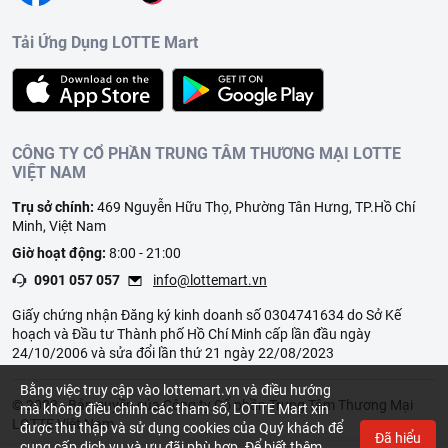
Tải Ứng Dụng LOTTE Mart
CÔNG TY CỔ PHẦN TRUNG TÂM THƯƠNG MẠI LOTTE
VIỆT NAM
Trụ sở chính:
469 Nguyễn Hữu Thọ, Phường Tân Hưng, TP.Hồ Chí
Minh, Việt Nam
Giờ hoạt động:
8:00 - 21:00
0901 057 057
info@lottemart.vn
Giấy chứng nhận Đăng ký kinh doanh số 0304741634 do Sở Kế
hoạch và Đầu tư Thành phố Hồ Chí Minh cấp lần đầu ngày
24/10/2006 và sửa đổi lần thứ 21 ngày 22/08/2023
Bằng việc truy cập vào lottemart.vn và điều hướng
© 2023 - Bản quyền của Công ty Cổ phần Trung Tâm Thương Mại
mà không điều chỉnh các tham số, LOTTE Mart xin
LOTTE Việt Nam
được thu thập và sử dụng cookies của Quý khách để
Đã hiểu
cung cấp dịch vụ và ưu đãi phù hợp. Để biết thêm