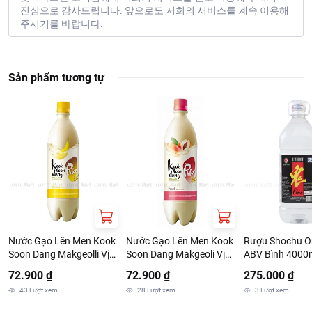
진심으로 감사드립니다. 앞으로도 저희의 서비스를 계속 이용해
주시기를 바랍니다.
Sản phẩm tương tự
Nước Gạo Lên Men Kook
Nước Gạo Lên Men Kook
Rượu Shochu O
Soon Dang Makgeolli Vị
Soon Dang Makgeoli Vị
ABV Bình 4000
Chuối 4% ABV 750ml
Đào 3% ABV 750ml (EA)
72.900 ₫
72.900 ₫
275.000 ₫
(EA)
43
Lượt xem
28
Lượt xem
3
Lượt xem