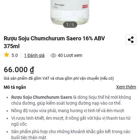
1
/
6
Rượu Soju Chumchurum Saero 16% ABV
375ml
5.0
1 Đánh giá
40
Lượt xem
66.000 ₫
Giá sản phẩm đã gồm VAT và chưa gồm phí vận chuyển (nếu có)
Xem thêm
Mô tả ngắn
Rượu Soju Chumchurum Saero
là dòng Soju thế hệ mới không
chứa đường, giúp kiểm soát lượng đường nạp vào cơ thể.
Nồng độ rượu vừa phải, mang hương vị tinh tế và êm mượt.
Vị rượu tinh khiết, êm mượt, ít nồng gắt với hậu vị thanh tao từ
ngũ cốc.
Sản phẩm phù hợp cho những khoảnh khắc gắn kết trong các
buổi tiệc thân mật.