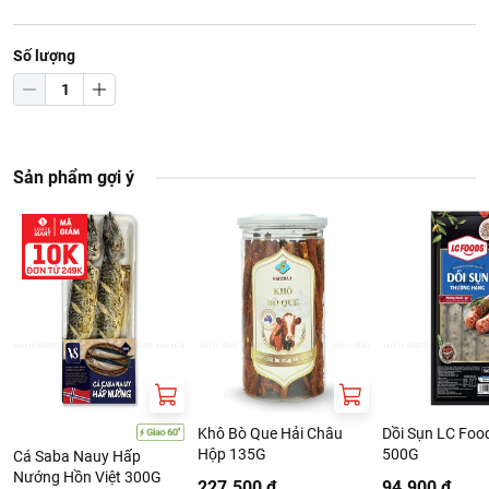
Số lượng
Sản phẩm gợi ý
Khô Bò Que Hải Châu
Dồi Sụn LC Foo
Hộp 135G
500G
Cá Saba Nauy Hấp
Nướng Hồn Việt 300G
227.500 ₫
94.900 ₫