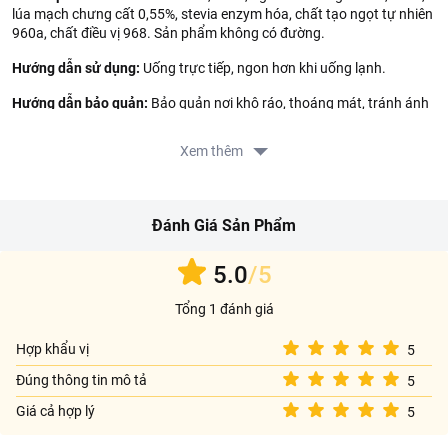
lúa mạch chưng cất 0,55%, stevia enzym hóa, chất tạo ngọt tự nhiên
960a, chất điều vị 968. Sản phẩm không có đường.
Hướng dẫn sử dụng:
Uống trực tiếp, ngon hơn khi uống lạnh.
Hướng dẫn bảo quản:
Bảo quản nơi khô ráo, thoáng mát, tránh ánh
nắng mặt trời.
Xem thêm
Lưu ý:
Sản phẩm dành cho người trên 18 tuổi. Không dành cho phụ
nữ đang mang thai. Thưởng thức có trách nhiệm, đã uống đồ uống
có cồn thì không lái xe.
Đánh Giá Sản Phẩm
Gợi ý cách thưởng thức:
Ngon nhất khi ướp lạnh ở nhiệt độ 4–
6°C. Tuyệt vời nhất khi kết hợp kèm thịt nướng BBQ, hải sản tươi
sống hoặc các món ăn đậm đà gia vị,...
5.0
/5
Thông tin nhà sản xuất:
Tổng 1 đánh giá
Tên công ty: LOTTE CHILSUNG BEVERAGE CO., LTD
Hợp khẩu vị
5
Địa chỉ: LOTTE CASTLEPLAZA, 4F1, 7-18, SINCHEON-DONG,
Đúng thông tin mô tả
5
SONGPA-GU, SEOUL, KOREA
Giá cả hợp lý
5
Thông tin nhà nhập khẩu: