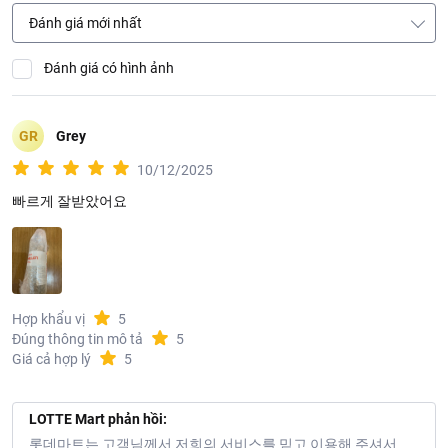
Tên công ty: CONG TY TNHH Một Thành Viên Phát Triển Song
Đánh giá mới nhất
Minh
Địa chỉ: 563/2 Hoàng Sa, Phường Xuân Hòa, Thành phố Hồ Chí
Đánh giá có hình ảnh
Minh
Thông tin nhà cung cấp:
GR
Grey
Tên công ty: CONG TY TNHH RUOU THE GIOI
10/12/2025
Địa chỉ: 100 NGUYEN THI MINH KHAI, PHUONG XUAN HOA, TP
빠르게 잘받았어요
HO CHI MINH, VIET NAM
Hợp khẩu vị
5
Đúng thông tin mô tả
5
Giá cả hợp lý
5
LOTTE Mart phản hồi:
롯데마트는 고객님께서 저희의 서비스를 믿고 이용해 주셔서