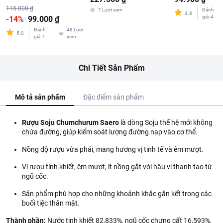
115.000 ₫
7
Lượt xem
Đánh
4.8
giá
:
4
-14%
99.000 ₫
Đánh
48
Lượt
5.0
giá
:
1
xem
Chi Tiết Sản Phẩm
Mô tả sản phẩm
Đặc điểm sản phẩm
Rượu Soju Chumchurum Saero
là dòng Soju thế hệ mới không
chứa đường, giúp kiểm soát lượng đường nạp vào cơ thể.
Nồng độ rượu vừa phải, mang hương vị tinh tế và êm mượt.
Vị rượu tinh khiết, êm mượt, ít nồng gắt với hậu vị thanh tao từ
ngũ cốc.
Sản phẩm phù hợp cho những khoảnh khắc gắn kết trong các
buổi tiệc thân mật.
Thành phần:
Nước tinh khiết 82,833%, ngũ cốc chưng cất 16,593%,