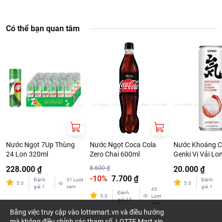
Có thể bạn quan tâm
Nước Ngọt 7Up Thùng
Nước Ngọt Coca Cola
Nước Khoáng C
24 Lon 320ml
Zero Chai 600ml
Genki Vị Vải Lo
228.000 ₫
8.600 ₫
20.000 ₫
-10%
7.700 ₫
Đánh
31
Lượt
Đánh
5.0
5.0
giá
:
1
xem
giá
:
1
43
Đánh
5.0
Lượt
giá
:
13
xem
Bằng việc truy cập vào lottemart.vn và điều hướng
mà không điều chỉnh các tham số, LOTTE Mart xin