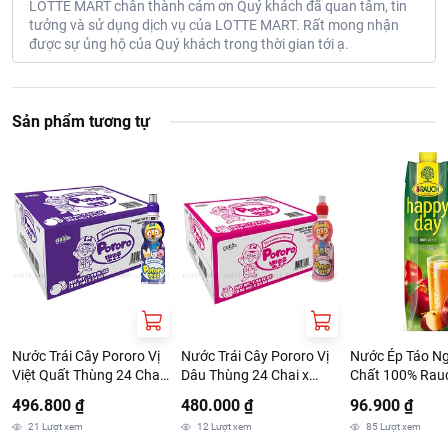
LOTTE MART chân thành cám ơn Quý khách đã quan tâm, tin
tưởng và sử dụng dịch vụ của LOTTE MART. Rất mong nhận
được sự ủng hộ của Quý khách trong thời gian tới ạ.
Sản phẩm tương tự
Nước Trái Cây Pororo Vị
Nước Trái Cây Pororo Vị
Nước Ép Táo N
Việt Quất Thùng 24 Chai
Dâu Thùng 24 Chai x
Chất 100% Rau
x 235ml
235ml
Day 1L
496.800 ₫
480.000 ₫
96.900 ₫
21
Lượt xem
12
Lượt xem
85
Lượt xem