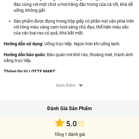
đào cùng với một chút vị hơi hăng đặc trưng của cà rốt, khá dễ
uống, không gắt.
Sản phẩm được đựng trong hộp giấy có phần nút vặn phía trên
với tông màu vàng cam tươi sáng chủ đạo, thể hiện màu sắc
của các loại rau củ quả, khá bắt mắt.
Hướng dẫn sử dụng:
Uống trực tiếp. Ngon hơn khi uống lạnh.
Hướng dẫn bảo quản:
Bảo quản nơi khô ráo, thoáng mát, tránh ánh
nắng trực tiếp.
Thông tin từ LOTTE MART:
Đơn giá sản phẩm chưa gồm phí giao hàng tùy theo khu vực và đơn
Xem thêm
hàng của Quý khách, vui lòng xem chính sách
tại:
https://www.lottemart.vn/vi-nsg/faq/39
Thông tin nhà cung cấp:
Đánh Giá Sản Phẩm
Tên công ty: CTY TNHH TM THUC PHAM HUNG THINH PHAT
5.0
/5
Địa chỉ: 391/26/16 NGUYEN VAN QUA, KP4, P. DONG HUNG
THUAN, Q.12, HCM
Tổng 1 đánh giá