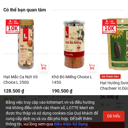
Có thể bạn quan tâm
Hạt Mắc Ca Nứt Vỏ
Khô Bò Miếng Choice L
Choice L 250G
145G
Hạt Hướng Dư
Chacheer Vị Dừ
128.500 ₫
190.500 ₫
130G
26.900 ₫
Đánh
25
Lượt
57
Lượt xem
5.0
giá
:
5
xem
Bằng việc truy cập vào lottemart.vn và điều hướng
Đánh
4.8
mà không điều chỉnh các tham số, LOTTE Mart xin
giá
:
6
được thu thập và sử dụng cookies của Quý khách để
Đã hiểu
cung cấp dịch vụ và ưu đãi phù hợp. Để biết thêm
thông tin, vui lòng xem qua
Điều Kiện Sử Dụng
Thêm vào giỏ hàng