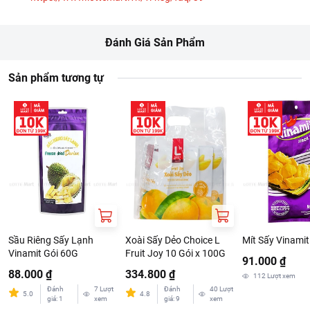
Đánh Giá Sản Phẩm
Sản phẩm tương tự
Sầu Riêng Sấy Lạnh
Xoài Sấy Dẻo Choice L
Mít Sấy Vinami
Vinamit Gói 60G
Fruit Joy 10 Gói x 100G
91.000 ₫
88.000 ₫
334.800 ₫
112
Lượt xem
Đánh
7
Lượt
Đánh
40
Lượt
5.0
4.8
giá
:
1
xem
giá
:
9
xem