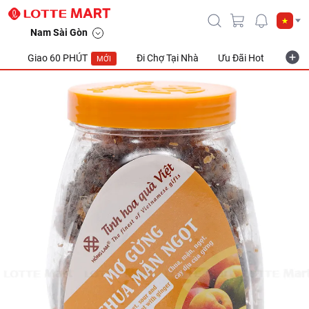
Nam Sài Gòn
Giao 60 PHÚT
Đi Chợ Tại Nhà
Ưu Đãi Hot
Khuyế
MỚI