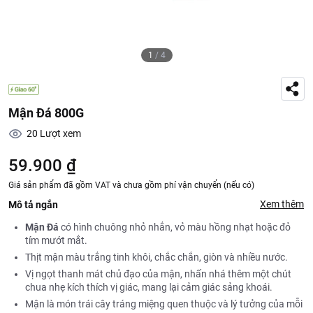
1
/
4
Mận Đá 800G
20
Lượt xem
59.900 ₫
Giá sản phẩm đã gồm VAT và chưa gồm phí vận chuyển (nếu có)
Xem thêm
Mô tả ngắn
Mận Đá
có hình chuông nhỏ nhắn, vỏ màu hồng nhạt hoặc đỏ
tím mướt mắt.
Thịt mận màu trắng tinh khôi, chắc chắn, giòn và nhiều nước.
Vị ngọt thanh mát chủ đạo của mận, nhấn nhá thêm một chút
chua nhẹ kích thích vị giác, mang lại cảm giác sảng khoái.
Mận là món trái cây tráng miệng quen thuộc và lý tưởng của mỗi