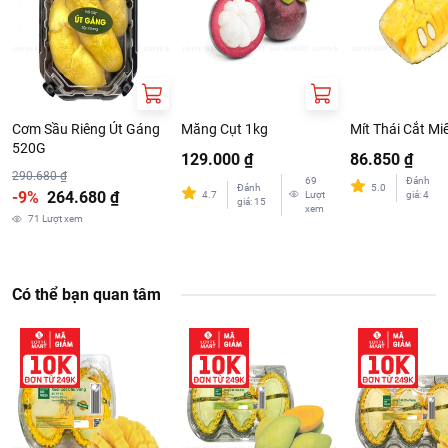
Cơm Sầu Riêng Út Gáng
Măng Cụt 1kg
Mít Thái Cắt Mi
520G
129.000 ₫
86.850 ₫
290.680 ₫
69
Đánh
Đánh
5.0
-9%
264.680 ₫
4.7
Lượt
giá
:
4
giá
:
15
xem
71
Lượt xem
Ăn trực tiếp
Thông tin nhà cung cấp:
Có thể bạn quan tâm
Tên công ty: CONG TY TNHH MOT THANH VIEN LAM GIAP
Địa chỉ: 18 Trương Minh Giảng, Phường 1, Gò Vấp, Thành phố
Hồ Chí Minh