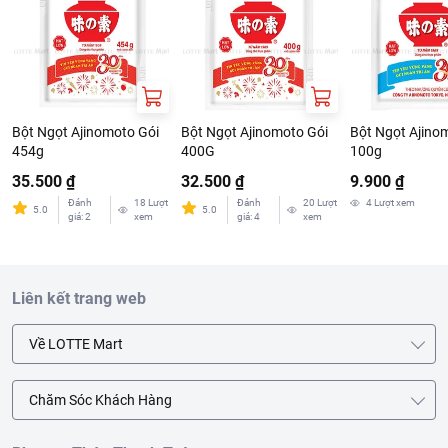
Bột Ngọt Ajinomoto Gói
Bột Ngọt Ajinomoto Gói
Bột Ngọt Ajino
454g
400G
100g
35.500 ₫
32.500 ₫
9.900 ₫
Đánh
18
Lượt
Đánh
20
Lượt
4
Lượt xem
5.0
5.0
giá
:
2
xem
giá
:
4
xem
Liên kết trang web
Về LOTTE Mart
Chăm Sóc Khách Hàng