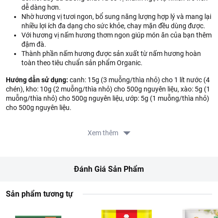
dễ dàng hơn.
Nhờ hương vị tươi ngon, bổ sung năng lượng hợp lý và mang lại
nhiều lợi ích đa dạng cho sức khỏe, chay mặn đều dùng được.
Với hương vị nấm hương thơm ngon giúp món ăn của bạn thêm
đậm đà.
Thành phần nấm hương được sản xuất từ nấm hương hoàn
toàn theo tiêu chuẩn sản phẩm Organic.
Hướng dẫn sử dụng:
canh: 15g (3 muỗng/thìa nhỏ) cho 1 lít nước (4
chén), kho: 10g (2 muỗng/thìa nhỏ) cho 500g nguyên liệu, xào: 5g (1
muỗng/thìa nhỏ) cho 500g nguyên liệu, ướp: 5g (1 muỗng/thìa nhỏ)
cho 500g nguyên liệu.
Bảo quản:
Xem thêm
Nơi khô ráo thoáng mát và tránh ánh nắng mặt trời.
Cách dùng:
Đánh Giá Sản Phẩm
Dùng nêm nếm các món ăn. Chay mặn đều dùng được.
Bảo quản: Để nơi khô ráo, thoáng mát, tránh ánh nắng trực
Sản phẩm tương tự
tiếp.
Thông tin từ LOTTE MART: