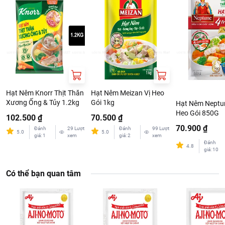
Đơn giá sản phẩm chưa gồm phí giao hàng tùy theo khu vực và
đơn hàng của Quý khách, vui lòng xem chính sách tại:
https://www.lottemart.vn/vi-nsg/faq/39
Hạt Nêm Knorr Thịt Thăn
Hạt Nêm Meizan Vị Heo
Xương Ống & Tủy 1.2kg
Gói 1kg
Hạt Nêm Neptun
Heo Gói 850G
102.500 ₫
70.500 ₫
70.900 ₫
Đánh
29
Lượt
Đánh
99
Lượt
5.0
5.0
giá
:
1
xem
giá
:
2
xem
Đánh
4.8
giá
:
10
Có thể bạn quan tâm