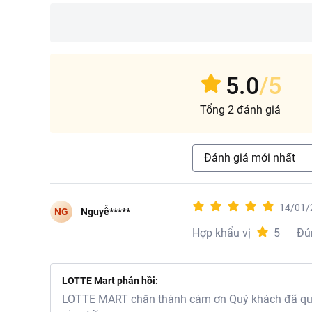
5.0
/5
Tổng 2 đánh giá
Đánh giá mới nhất
14/01/
Đặc điểm nổi bật của s
NG
Nguyễ*****
Hợp khẩu vị
5
Đú
Hạt nêm Meizan Vị
Những nguyên liệu 
phẩm an toàn và bổ
Các nguyên liệu tươ
LOTTE Mart phản hồi:
nhiên của chúng. Qu
LOTTE MART chân thành cám ơn Quý khách đã quan
phần ngon miệng.