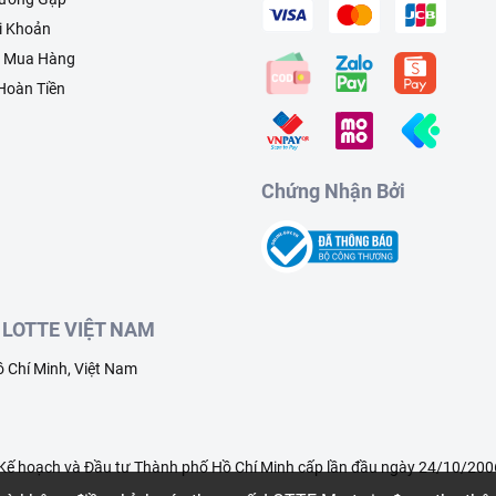
i Khoản
h Mua Hàng
 Hoàn Tiền
Chứng Nhận Bởi
LOTTE VIỆT NAM
 Chí Minh, Việt Nam
ế hoạch và Đầu tư Thành phố Hồ Chí Minh cấp lần đầu ngày 24/10/2006