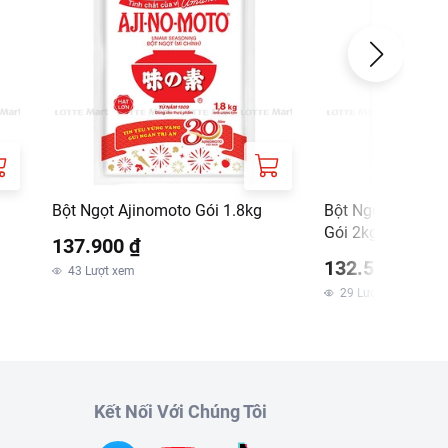
Bột Ngọt Ajinomoto Gói 1.8kg
Bột Ngọt Ajinom
Gói 2kg
137.900 ₫
132.500 ₫
43
Lượt xem
29
Lượt xem
Kết Nối Với Chúng Tôi