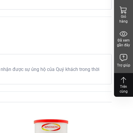
p chuyên nghiệp. Với hạt
ẩm.
Giỏ
hàng
Đã xem
gần đây
Trợ giúp
 nhận được sự ủng hộ của Quý khách trong thời
Trên
cùng