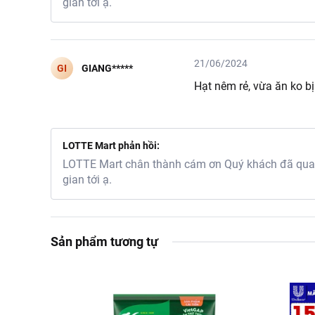
gian tới ạ.
Meizan là một thương
nêm Meizan Vị Heo, 
Hướng Dẫn Sử Dụng:
21/06/2024
GI
GIANG*****
Canh - 3 muỗng nhỏ 
Hạt nêm rẻ, vừa ăn ko b
Xào - 1 muỗng nhỏ c
Kho - 2 muỗng nhỏ 
Ướp - 1 muỗng nhỏ 
LOTTE Mart phản hồi:
LOTTE Mart chân thành cám ơn Quý khách đã quan 
gian tới ạ.
Sản phẩm tương tự