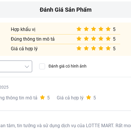
Đánh Giá Sản Phẩm
Hợp khẩu vị
5
Đúng thông tin mô tả
5
Giá cả hợp lý
5
Đánh giá có hình ảnh
2025
ản phẩm:
ng thông tin mô tả
5
Giá cả hợp lý
5
 Heo
được làm từ bốn nguyên liệu tươi ngon gồm thịt heo, xương 
này được chọn lọc kỹ lưỡng để đảm bảo chất lượng cao nhất, 
 dưỡng.
i ngon này được hầm chiết trực tiếp trong ngày, giữ nguyên hươn
á trình hầm chiết này giúp nước dùng có vị đậm đà, hấp dẫn, 
 tâm, tin tưởng và sử dụng dịch vụ của LOTTE MART. Rất mon