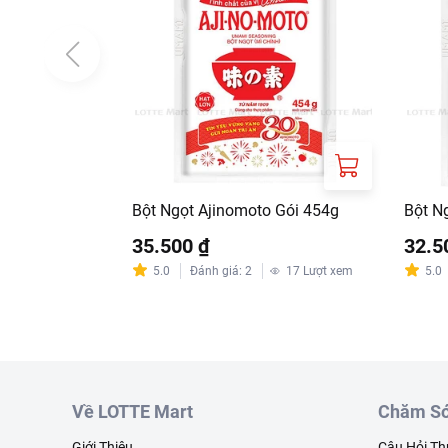
Bột Ngọt Ajinomoto Gói 454g
Bột N
35.500 ₫
32.5
5.0
Đánh giá
:
2
17
Lượt xem
5.0
Về LOTTE Mart
Chăm Só
Giới Thiệu
Câu Hỏi T