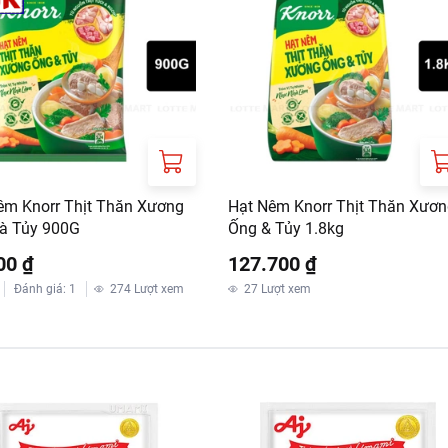
êm Knorr Thịt Thăn Xương
Hạt Nêm Knorr Thịt Thăn Xươ
à Tủy 900G
Ống & Tủy 1.8kg
 nơi khô ráo, thoáng mát, tránh ánh nắng trực tiếp.
 sử dụng.
00 ₫
127.700 ₫
RT:
Đánh giá
:
1
274
Lượt xem
27
Lượt xem
ưa gồm phí giao hàng tùy theo khu vực và đơn hàng của Quý k
://www.lottemart.vn/vi-nsg/faq/39