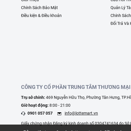
Chính Sách Bảo Mật
Quản Lý Tà
Điều kiện & Điều khoản
Chính Sác
Đổi Trả Và
CÔNG TY CỔ PHẦN TRUNG TÂM THƯƠNG MẠI 
Trụ sở chính:
469 Nguyễn Hữu Thọ, Phường Tân Hưng, TP.Hồ
Giờ hoạt động:
8:00 - 21:00
0901 057 057
info@lottemart.vn
Giấy chứng nhận Đăng ký kinh doanh số 0304741634 do Sở K