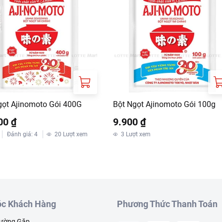
gọt Ajinomoto Gói 400G
Bột Ngọt Ajinomoto Gói 100g
00 ₫
9.900 ₫
Đánh giá
:
4
20
Lượt xem
3
Lượt xem
c Khách Hàng
Phương Thức Thanh Toán
hường Gặp