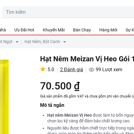
 Nhà
Ưu Đãi Hot
Khuyến Mãi
Bán Chạy
Hàng Mới
Sự K
ột Ngọt
Hạt Nêm, Bột Canh
Hạt Nêm Meizan Vị Heo Gói 
5.0
2 Đánh giá
99
Lượt xem
70.500 ₫
Giá sản phẩm đã gồm VAT và chưa gồm phí vận chuyển (
Mô tả ngắn
Hạt nêm Meizan Vị Heo
được làm từ bốn nguyên
chọn lọc kỹ càng để đảm bảo chất lượng cao.
Nguyên liệu được hầm chiết trực tiếp trong ng
dùng, giúp món ăn thêm phần hấp dẫn và đậm