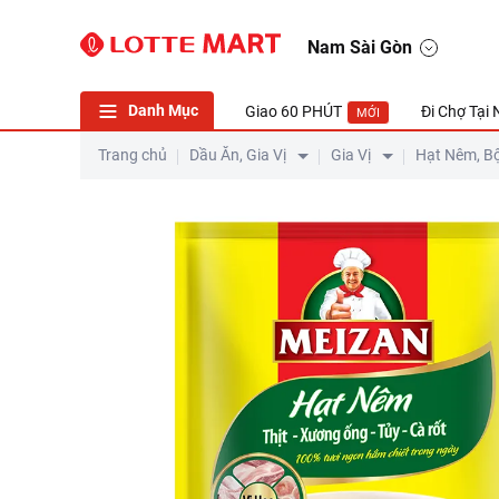
Nam Sài Gòn
Danh Mục
Giao 60 PHÚT
Đi Chợ Tại
MỚI
Trang chủ
Dầu Ăn, Gia Vị
Gia Vị
Hạt Nêm, B