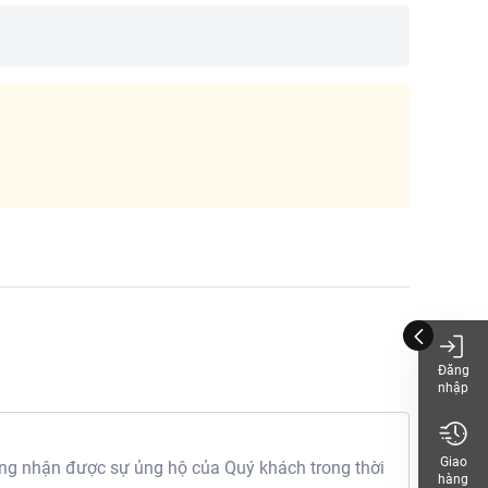
ống, tủy và cà rốt.
Đăng
nhập
mang đến cho bạn sản
g vị thanh, ngon ngọt tự
làm cho món ăn thêm
Giao
g nhận được sự ủng hộ của Quý khách trong thời
hàng