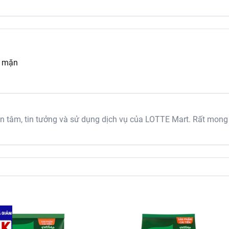
 hiệu uy tín, được biết đến rộng rãi và tin dùng bởi các đầu bế
bạn rất có thể yên tâm về chất lượng và độ an toàn của sản ph
cho 1 lít nước.
ị mặn
ho 500g rau củ.
cho 500g thực phẩm.
cho 500g thực phẩm
tâm, tin tưởng và sử dụng dịch vụ của LOTTE Mart. Rất mong