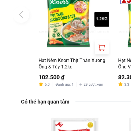
Bảo Quản:
Hạt Nêm Knorr Thịt Thăn Xương
Hạt N
Ống & Tủy 1.2kg
Ống V
Bảo quản sản phẩm ở
Đậy kín nắp sau khi
102.500 ₫
82.3
Thông tin từ LOTTE MA
5.0
Đánh giá
:
1
29
Lượt xem
3.3
Đơn giá sản phẩm ch
Có thể bạn quan tâm
chính sách tại:
https