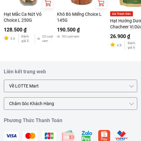
Hạt Mắc Ca Nứt Vỏ
Khô Bò Miếng Choice L
Choice L 250G
145G
Hạt Hướng Dư
Chacheer Vị Dừ
128.500 ₫
190.500 ₫
130G
26.900 ₫
Đánh
22
Lượt
53
Lượt xem
5.0
giá
:
5
xem
Đánh
4.8
giá
:
6
Liên kết trang web
Về LOTTE Mart
Chăm Sóc Khách Hàng
Phương Thức Thanh Toán