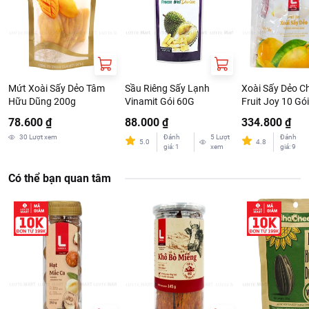
Mứt Xoài Sấy Dẻo Tâm
Sầu Riêng Sấy Lạnh
Xoài Sấy Dẻo Ch
Hữu Dũng 200g
Vinamit Gói 60G
Fruit Joy 10 Gó
78.600 ₫
88.000 ₫
334.800 ₫
30
Lượt xem
Đánh
5
Lượt
Đánh
5.0
4.8
giá
:
1
xem
giá
:
9
Có thể bạn quan tâm