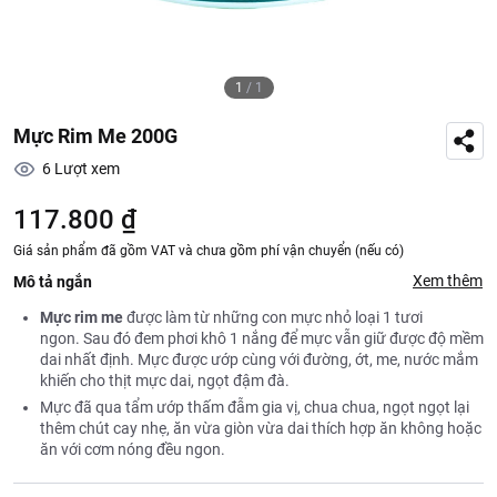
1
/
1
Mực Rim Me 200G
6
Lượt xem
117.800 ₫
Giá sản phẩm đã gồm VAT và chưa gồm phí vận chuyển (nếu có)
Xem thêm
Mô tả ngắn
Mực rim me
được làm từ những con mực nhỏ loại 1 tươi
ngon. Sau đó đem phơi khô 1 nắng để mực vẫn giữ được độ mềm
dai nhất định. Mực được ướp cùng với đường, ớt, me, nước mắm
khiến cho thịt mực dai, ngọt đậm đà.
Mực đã qua tẩm ướp thấm đẫm gia vị, chua chua, ngọt ngọt lại
thêm chút cay nhẹ, ăn vừa giòn vừa dai thích hợp ăn không hoặc
ăn với cơm nóng đều ngon.