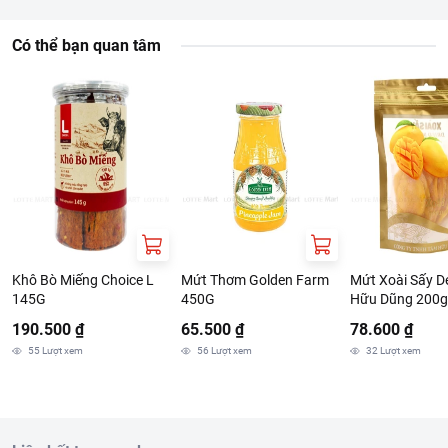
Có thể bạn quan tâm
Khô Bò Miếng Choice L
Mứt Thơm Golden Farm
Mứt Xoài Sấy D
145G
450G
Hữu Dũng 200g
190.500 ₫
65.500 ₫
78.600 ₫
55
Lượt xem
56
Lượt xem
32
Lượt xem