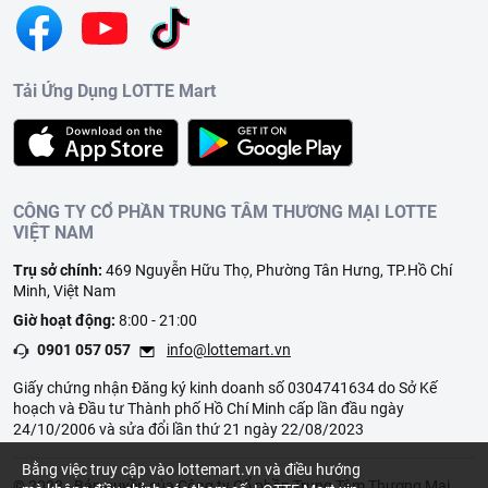
Tải Ứng Dụng LOTTE Mart
CÔNG TY CỔ PHẦN TRUNG TÂM THƯƠNG MẠI LOTTE
VIỆT NAM
Trụ sở chính:
469 Nguyễn Hữu Thọ, Phường Tân Hưng, TP.Hồ Chí
Minh, Việt Nam
Giờ hoạt động:
8:00 - 21:00
0901 057 057
info@lottemart.vn
Giấy chứng nhận Đăng ký kinh doanh số 0304741634 do Sở Kế
hoạch và Đầu tư Thành phố Hồ Chí Minh cấp lần đầu ngày
24/10/2006 và sửa đổi lần thứ 21 ngày 22/08/2023
Bằng việc truy cập vào lottemart.vn và điều hướng
© 2023 - Bản quyền của Công ty Cổ phần Trung Tâm Thương Mại