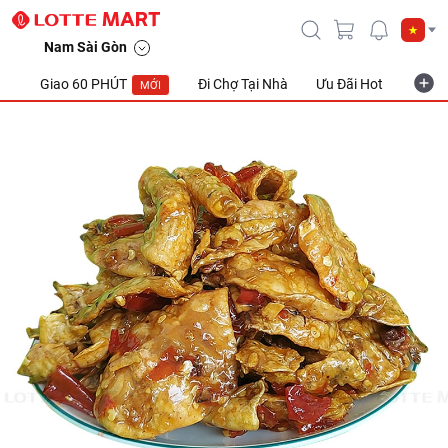
Mực rim me 200g
Nam Sài Gòn
Giao 60 PHÚT
Đi Chợ Tại Nhà
Ưu Đãi Hot
Khuyế
MỚI