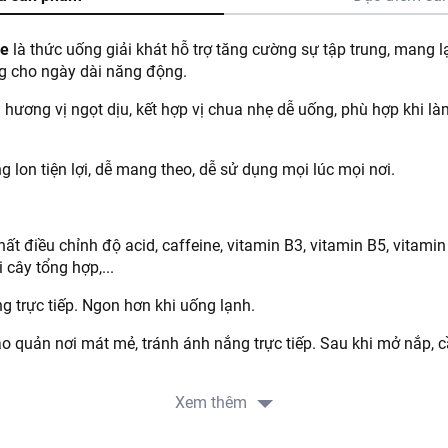
le
là thức uống giải khát hỗ trợ
tăng cường sự tập trung, mang l
g cho ngày dài năng động.
hương vị ngọt dịu, kết hợp vị chua nhẹ dễ uống, phù hợp khi làm
lon tiện lợi, dễ mang theo, dễ sử dụng mọi lúc mọi nơi.
ất điều chỉnh độ acid, caffeine, vitamin B3, vitamin B5, vitamin
 cây tổng hợp,...
 trực tiếp. Ngon hơn khi uống lạnh.
o quản nơi mát mẻ, tránh ánh nắng trực tiếp. Sau khi mở nắp, 
Xem thêm
sử dụng theo nhu cầu, khuyến nghị 1-2 lon/ ngày.