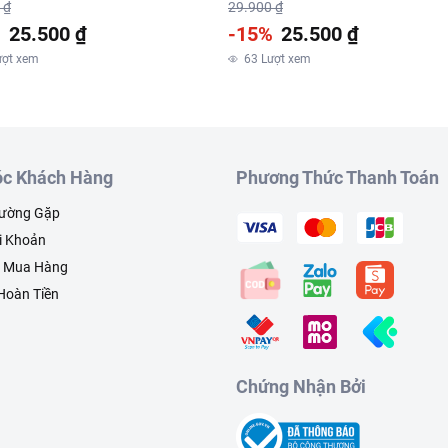
 ₫
29.900 ₫
%
25.500 ₫
-15%
25.500 ₫
ượt xem
63
Lượt xem
c Khách Hàng
Phương Thức Thanh Toán
hường Gặp
i Khoản
h Mua Hàng
 Hoàn Tiền
Chứng Nhận Bởi