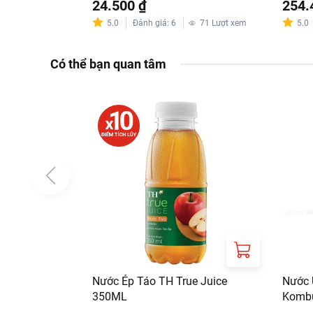
24.500 ₫
254.
5.0
Đánh giá
:
6
71
Lượt xem
5.0
Có thể bạn quan tâm
Nước Ép Táo TH True Juice
Nước 
350ML
Kombu