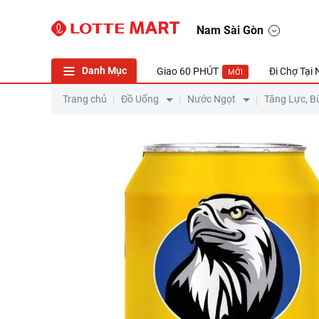
Nam Sài Gòn
Danh Mục
Giao 60 PHÚT
Đi Chợ Tại
MỚI
Trang chủ
Đồ Uống
Nước Ngọt
Tăng Lực, B