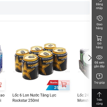
ảm với cafein.
Đăng
nhập
hách, vui lòng xem
Giao
hàng
Giỏ
hàng
Đã xem
gần đây
Trợ giúp
hao
Lốc 6 Lon Nước Tăng Lực
Lốc 24 Lon Nước
i
Rockstar 250ml
Monster Energy 
Trên
cùng