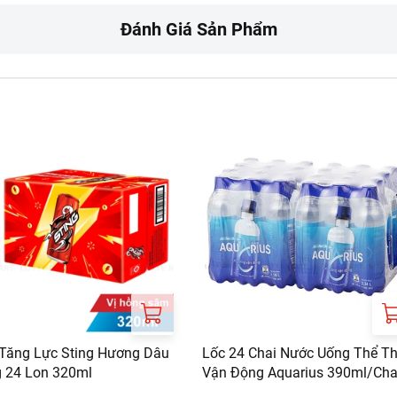
gười bị tiểu đường, trẻ em, phụ nữ mang thai, hay người nhạy c
Đánh Giá Sản Phẩm
RT:
ưa gồm phí giao hàng tùy theo khu vực và đơn hàng của Quý k
://www.lottemart.vn/vi-nsg/faq/39
Tăng Lực Sting Hương Dâu
Lốc 24 Chai Nước Uống Thể T
 24 Lon 320ml
Vận Động Aquarius 390ml/Cha