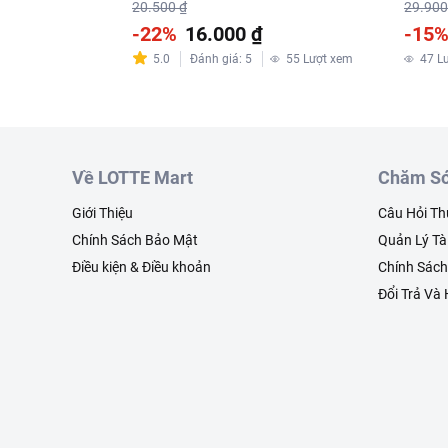
20.500 ₫
29.900
-22%
16.000 ₫
-15
5.0
Đánh giá
:
5
55
Lượt xem
47
L
Về LOTTE Mart
Chăm Só
Giới Thiệu
Câu Hỏi T
Chính Sách Bảo Mật
Quản Lý Tà
Điều kiện & Điều khoản
Chính Sác
Đổi Trả Và