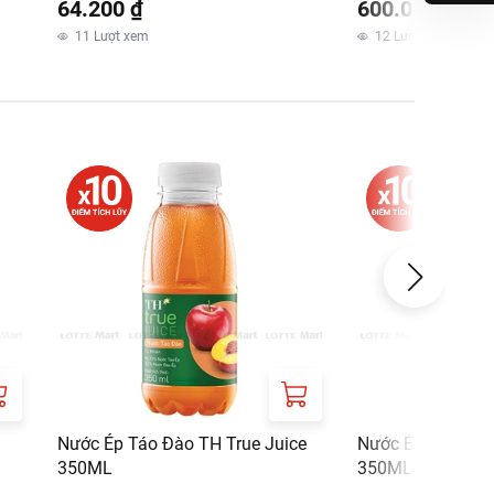
64.200 ₫
600.000 ₫
11
Lượt xem
12
Lượt xem
Nước Ép Táo Đào TH True Juice
Nước Ép Cam TH 
350ML
350ML