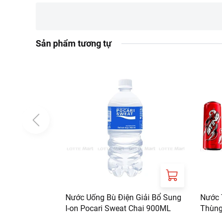
Không phù hợp với n
Thông tin từ LOTTE MA
Sản phẩm tương tự
Đơn giá sản phẩm ch
chính sách tại:
https
Nước Uống Bù Điện Giải Bổ Sung
Nước 
I-on Pocari Sweat Chai 900ML
Thùng