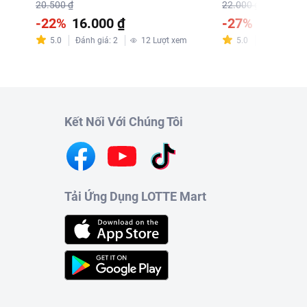
20.500 ₫
22.000 ₫
-22%
16.000 ₫
-27%
16.000 
5.0
Đánh giá
:
2
12
Lượt xem
5.0
Đánh giá
:
3
Kết Nối Với Chúng Tôi
Tải Ứng Dụng LOTTE Mart