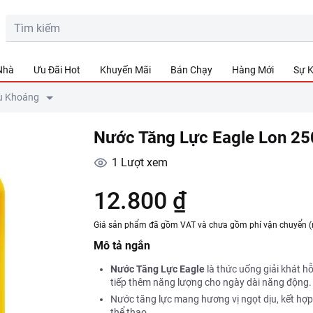
 Nhà
Ưu Đãi Hot
Khuyến Mãi
Bán Chạy
Hàng Mới
Sự K
ù Khoáng
Nước Tăng Lực Eagle Lon 2
1
Lượt xem
12.800 ₫
Giá sản phẩm đã gồm VAT và chưa gồm phí vận chuyển (
Mô tả ngắn
Nước Tăng Lực Eagle
là thức uống giải khát hỗ
tiếp thêm năng lượng cho ngày dài năng động.
Nước tăng lực mang hương vị ngọt dịu, kết hợp 
thể thao.