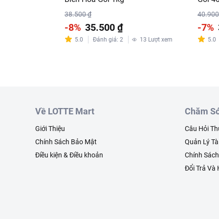
38.500 ₫
40.900
-8%
35.500 ₫
-7%
5.0
Đánh giá
:
2
13
Lượt xem
5.0
Về LOTTE Mart
Chăm Só
Giới Thiệu
Câu Hỏi T
Chính Sách Bảo Mật
Quản Lý Tà
Điều kiện & Điều khoản
Chính Sác
Đổi Trả Và