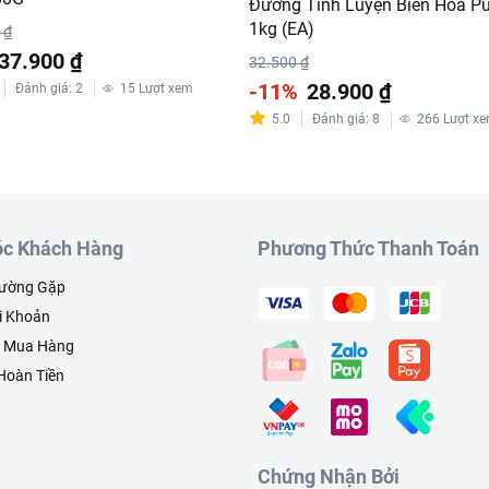
Đường Tinh Luyện Biên Hòa Pu
1kg (EA)
 ₫
37.900 ₫
32.500 ₫
-11%
28.900 ₫
Đánh giá
:
2
15
Lượt xem
5.0
Đánh giá
:
8
266
Lượt x
c Khách Hàng
Phương Thức Thanh Toán
hường Gặp
i Khoản
h Mua Hàng
 Hoàn Tiền
Chứng Nhận Bởi