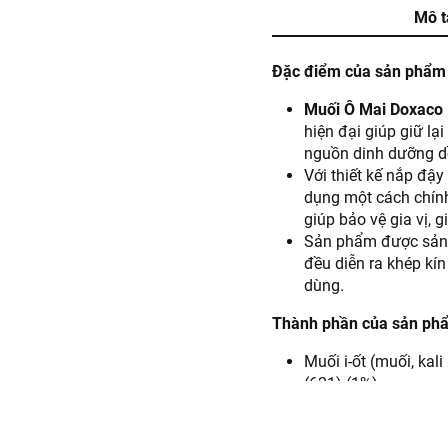
Mô t
Đặc điểm của sản phẩm
Muối Ô Mai Doxaco
hiện đại giúp giữ l
nguồn dinh dưỡng dồ
Với thiết kế nắp đậy
dụng một cách chính
giúp bảo vệ gia vị, 
Sản phẩm được sản 
đều diễn ra khép kí
dùng.
Thành phần của sản ph
Muối i-ốt (muối, kal
(621) (1%).
Hướng dẫn sử dụng