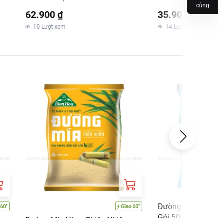
cùng
62.900 ₫
35.900 ₫
10
Lượt xem
14
Lượt xem
Đường Tinh Luyệ
Gói 500G