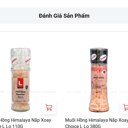
ây.
Đánh Giá Sản Phẩm
nơi khô ráo, thoáng mát, tránh ánh nắng trực tiếp.
RT:
ưa gồm phí giao hàng tùy theo khu vực và đơn hàng của Quý k
://www.lottemart.vn/vi-nsg/faq/39
Hồng Himalaya Nắp Xoay
Muối Hồng Himalaya Nắp Xoa
e L Lọ 110G
Choice L Lọ 380G