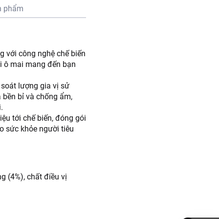
n phẩm
ng với công nghệ chế biến
uối ô mai mang đến bạn
 soát lượng gia vị sử
a bền bỉ và chống ẩm,
.
ệu tới chế biến, đóng gói
o sức khỏe người tiêu
g (4%), chất điều vị