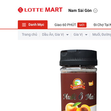
Muối Ô Mai Doxaco Lọ 120G
Nam Sài Gòn
Danh Mục
Giao 60 PHÚT
Đi Chợ Tại
MỚI
Trang chủ
Dầu Ăn, Gia Vị
Gia Vị
Muối, Đườn