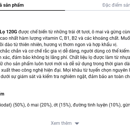
ả sản phẩm
Đặc điểm sả
 Lọ 120G
được chế biến từ những trái ớt tươi, ô mai và gừng cù
ại cao nhất hàm lượng vitamin C, B1, B2 và các khoáng chất. M
i dào từ thiên nhiên, hương vị thơm ngon và hợp khẩu vị.
 chắc chắn và cơ chế rắc gia vị dễ dàng, người dùng có thể kiểm
 xác, đảm bảo không bị lãng phí. Chất liệu lọ được làm từ nhự
giữ cho sản phẩm luôn tươi mới và dễ sử dụng trong thời gian dài
xuất theo công nghệ hiện đại. Mọi khâu từ tuyển chọn nguyên li
n dưới sự giám sát và kiểm tra nghiêm ngặt, đảm bảo an toàn ch
ẩm
i iodat) (50%), ô mai (20%), ớt (15%), đường tinh luyện (10%), gừn
Xem thêm