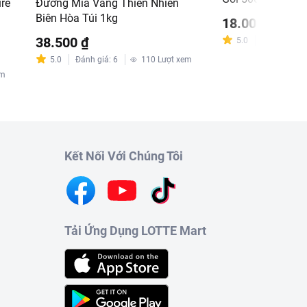
re
Đường Mía Vàng Thiên Nhiên
Biên Hòa Túi 1kg
18.000 ₫
38.500 ₫
5.0
Đánh giá
:
3
5.0
Đánh giá
:
6
110
Lượt xem
em
Kết Nối Với Chúng Tôi
Tải Ứng Dụng LOTTE Mart