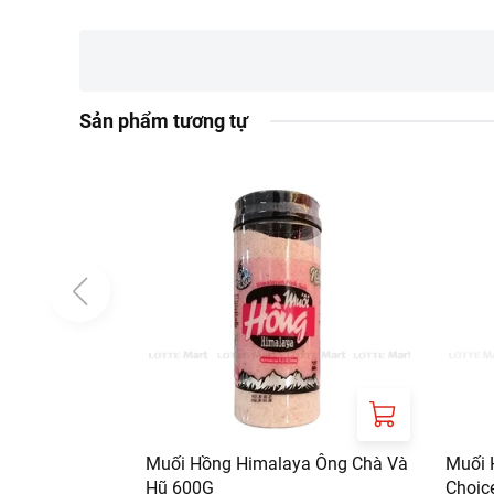
Dùng để chấm trái c
Hướng dẫn bảo quản
Để ở nhiệt độ phòng 
Sản phẩm tương tự
Thông tin từ LOTTE MA
Đơn giá sản phẩm ch
chính sách tại:
https
Muối Hồng Himalaya Ông Chà Và
Muối 
Hũ 600G
Choic