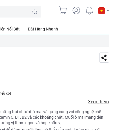
iện Nổi Bật
Đặt Hàng Nhanh
nếu có)
Xem thêm
những trái ớt tươi, ô mai và gừng cùng với công nghệ chế
vitamin C, B1, B2 và các khoáng chất. Muối ô mai mang đến
hương vị thơm ngon và hợp khẩu vị.
a vị dễ dàng, người dùng có thể kiểm soát lượng gia vị sử