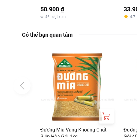
50.900 ₫
33.9
46
Lượt xem
4.7
Có thể bạn quan tâm
Đường Mía Vàng Khoáng Chất
Đường
Biên Hòa Gói 1kg
Gói 4