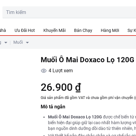
 Nhà
Ưu Đãi Hot
Khuyến Mãi
Bán Chạy
Hàng Mới
Sự K
g
Muối
Muối Ô Mai Doxaco Lọ 120G
4
Lượt xem
26.900 ₫
Giá sản phẩm đã gồm VAT và chưa gồm phí vận chuyển (
Mô tả ngắn
Muối Ô Mai Doxaco Lọ 120G
được chế biến từ 
biến hiện đại giúp giữ lại cao nhất hàm lượng 
bạn nguồn dinh dưỡng dồi dào từ thiên nhiên, 
Với thiết kế nắp đậy chắc chắn và cơ chế rắc gi