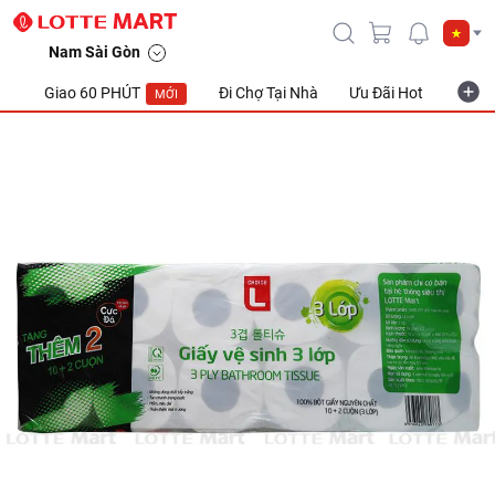
Nam Sài Gòn
Giao 60 PHÚT
Đi Chợ Tại Nhà
Ưu Đãi Hot
Khuyế
MỚI