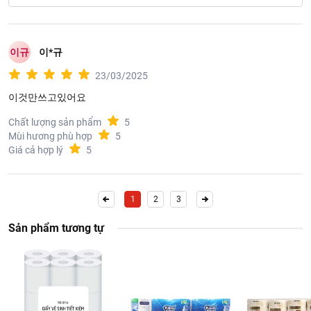
이규
이*규
23/03/2025
이것만쓰고있어요
Chất lượng sản phẩm
5
Mùi hương phù hợp
5
Giá cả hợp lý
5
1
2
3
Sản phẩm tương tự