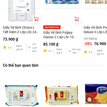
Giấy Vệ Sinh Choice L
Giấy Vệ Sinh Pr
Tiết Kiệm 2 Lớp Lốc 24
Deluxe 3 Lớp Lố
Giấy Vệ Sinh Pulppy
Cuộn
Cuộn
Classic 2 Lớp Lốc 10
73.900 ₫
127.000 ₫
Cuộn
-39%
76.900
85.100 ₫
137
Đánh
5.0
Lượt
giá
:
30
Đánh
84
Lượt
Đánh
xem
5.0
5.0
giá
:
2
xem
giá
:
16
Có thể bạn quan tâm