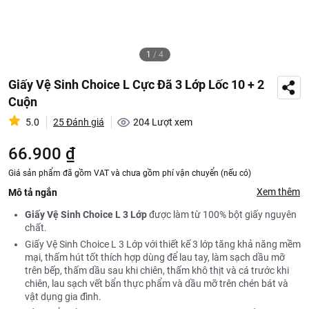
1
/
4
Giấy Vệ Sinh Choice L Cực Đã 3 Lớp Lốc 10 + 2
Cuộn
5.0
25 Đánh giá
204
Lượt xem
66.900 ₫
Giá sản phẩm đã gồm VAT và chưa gồm phí vận chuyển (nếu có)
Xem thêm
Mô tả ngắn
Giấy Vệ Sinh Choice L 3 Lớp
được làm từ 100% bột giấy nguyên
chất.
Giấy Vệ Sinh Choice L 3 Lớp với thiết kế 3 lớp tăng khả năng mềm
mại, thấm hút tốt thích hợp dùng để lau tay, làm sạch dầu mỡ
trên bếp, thấm dầu sau khi chiên, thấm khô thịt và cá trước khi
chiên, lau sạch vết bẩn thực phẩm và dầu mỡ trên chén bát và
vật dụng gia đình.