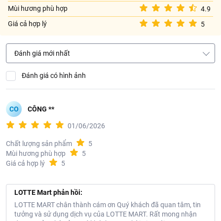
Mùi hương phù hợp
4.9
Giá cả hợp lý
5
Hướng dẫn sử dụng:
Dùng để vệ sinh cá nhân.
Đánh giá mới nhất
Hướng dẫn bảo quản
: Bảo quản nơi khô ráo, thoáng mát.
Đánh giá có hình ảnh
Lưu ý:
Tránh xa tầm tay trẻ em.
CO
CÔNG **
01/06/2026
Chất lượng sản phẩm
5
Mùi hương phù hợp
5
Giá cả hợp lý
5
LOTTE Mart phản hồi:
LOTTE MART chân thành cám ơn Quý khách đã quan tâm, tin
tưởng và sử dụng dịch vụ của LOTTE MART. Rất mong nhận