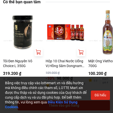
Tên công ty: CONG TY TNHH PHAN PHOI TIEN TIEN
Có thể bạn quan tâm
Địa chỉ: 1D PHO QUANG, PHUONG 02, QUAN TAN BINH,
TP. HO CHI MINH
Tỏi Đen Nguyên Vỏ
Hộp 10 Chai Nước Uống
Mật Ong Vietho
Choice L 350G
Vị Hồng Sâm Dongnam
700G
Medical Chai 100ml
319.200 ₫
109.000 ₫
100.200 ₫
-10%
98.000 ₫
20
Lượt xem
Đánh
5.0
Bằng việc truy cập vào lottemart.vn và điều hướng
giá
:
4
Đánh
85
Lượt
5.0
mà không điều chỉnh các tham số, LOTTE Mart xin
giá
:
8
xem
được thu thập và sử dụng cookies của Quý khách để
Đã hiểu
cung cấp dịch vụ và ưu đãi phù hợp. Để biết thêm
thông tin, vui lòng xem qua
Điều Kiện Sử Dụng
Thêm vào giỏ hàng
Cookies.