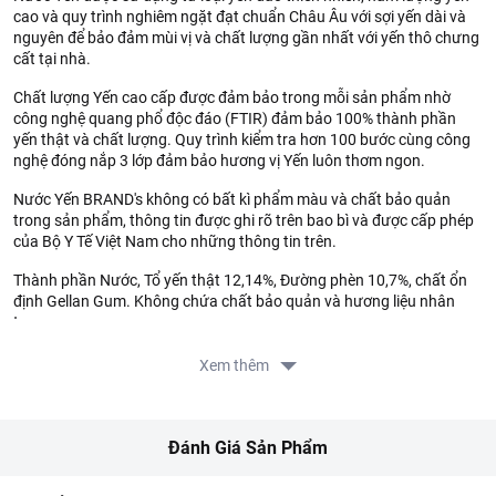
cao và quy trình nghiêm ngặt đạt chuẩn Châu Âu với sợi yến dài và
nguyên để bảo đảm mùi vị và chất lượng gần nhất với yến thô chưng
cất tại nhà.
Chất lượng Yến cao cấp được đảm bảo trong mỗi sản phẩm nhờ
công nghệ quang phổ độc đáo (FTIR) đảm bảo 100% thành phần
yến thật và chất lượng. Quy trình kiểm tra hơn 100 bước cùng công
nghệ đóng nắp 3 lớp đảm bảo hương vị Yến luôn thơm ngon.
Nước Yến BRAND's không có bất kì phẩm màu và chất bảo quản
trong sản phẩm, thông tin được ghi rõ trên bao bì và được cấp phép
của Bộ Y Tế Việt Nam cho những thông tin trên.
Thành phần Nước, Tổ yến thật 12,14%, Đường phèn 10,7%, chất ổn
định Gellan Gum. Không chứa chất bảo quản và hương liệu nhân
tạo.
Thông tin từ LOTTE MART:
Xem thêm
Đơn giá sản phẩm chưa gồm phí giao hàng tùy theo khu vực và
đơn hàng của Quý khách, vui lòng xem chính sách tại:
https://www.lottemart.vn/vi-nsg/faq/39
Đánh Giá Sản Phẩm
Thông tin nhà cung cấp: