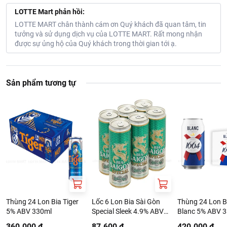
LOTTE Mart phản hồi:
LOTTE MART chân thành cám ơn Quý khách đã quan tâm, tin
tưởng và sử dụng dịch vụ của LOTTE MART. Rất mong nhận
được sự ủng hộ của Quý khách trong thời gian tới ạ.
Sản phẩm tương tự
Thùng 24 Lon Bia Tiger
Lốc 6 Lon Bia Sài Gòn
Thùng 24 Lon B
5% ABV 330ml
Special Sleek 4.9% ABV
Blanc 5% ABV 
330ml
360.000 ₫
87.600 ₫
420.000 ₫