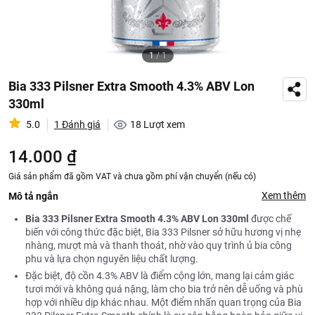
1
/
1
Bia 333 Pilsner Extra Smooth 4.3% ABV Lon
330ml
5.0
1 Đánh giá
18
Lượt xem
14.000 ₫
Giá sản phẩm đã gồm VAT và chưa gồm phí vận chuyển (nếu có)
Xem thêm
Mô tả ngắn
Bia 333 Pilsner Extra Smooth 4.3% ABV Lon 330ml
được chế
biến với công thức đặc biệt, Bia 333 Pilsner sở hữu hương vị nhẹ
nhàng, mượt mà và thanh thoát, nhờ vào quy trình ủ bia công
phu và lựa chọn nguyên liệu chất lượng.
Đặc biệt, độ cồn 4.3% ABV là điểm cộng lớn, mang lại cảm giác
tươi mới và không quá nặng, làm cho bia trở nên dễ uống và phù
hợp với nhiều dịp khác nhau. Một điểm nhấn quan trọng của Bia