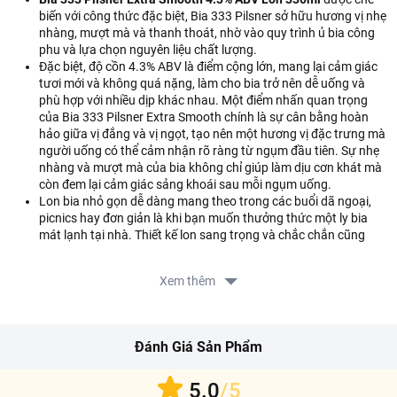
biến với công thức đặc biệt, Bia 333 Pilsner sở hữu hương vị nhẹ
nhàng, mượt mà và thanh thoát, nhờ vào quy trình ủ bia công
phu và lựa chọn nguyên liệu chất lượng.
Đặc biệt, độ cồn 4.3% ABV là điểm cộng lớn, mang lại cảm giác
tươi mới và không quá nặng, làm cho bia trở nên dễ uống và
phù hợp với nhiều dịp khác nhau. Một điểm nhấn quan trọng
của Bia 333 Pilsner Extra Smooth chính là sự cân bằng hoàn
hảo giữa vị đắng và vị ngọt, tạo nên một hương vị đặc trưng mà
người uống có thể cảm nhận rõ ràng từ ngụm đầu tiên. Sự nhẹ
nhàng và mượt mà của bia không chỉ giúp làm dịu cơn khát mà
còn đem lại cảm giác sảng khoái sau mỗi ngụm uống.
Lon bia nhỏ gọn dễ dàng mang theo trong các buổi dã ngoại,
picnics hay đơn giản là khi bạn muốn thưởng thức một ly bia
mát lạnh tại nhà. Thiết kế lon sang trọng và chắc chắn cũng
giúp bảo vệ chất lượng bia và giữ cho bia luôn được tươi ngon.
Xem thêm
Thành phần của sản phẩm
Nước, malt đại mạch, ngũ cốc, hoa bia
Hướng dẫn sử dụng
Đánh Giá Sản Phẩm
Ngon hơn khi uống lạnh.
5.0
/5