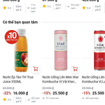
114
Đánh
34
Lượt
Đánh
5.0
Đánh
5.0
Lượt
giá
:
1
xem
5.0
giá
:
6
giá
:
8
xem
Có thể bạn quan tâm
Nước Ép Táo TH True
Nước Uống Lên Men Star
Nước Uống Lên
Juice 350ML
Kombucha Vị Vải Kiwi
Kombucha Vị L
250ml
20.500 ₫
29.900 ₫
29.900 ₫
-22%
16.000 ₫
-15%
25.500 ₫
-15%
25.500
Đánh
62
Lượt
51
Lượt xem
64
Lượt xem
5.0
giá
:
5
xem