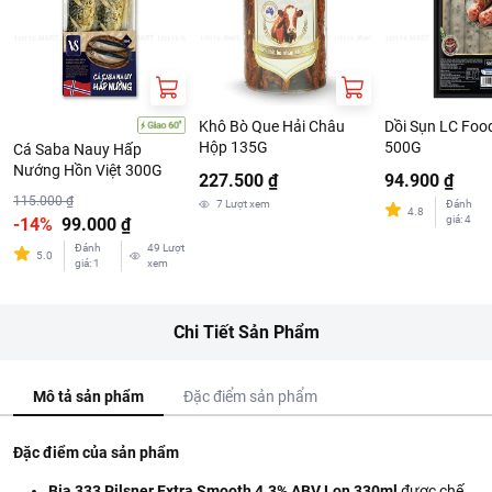
Khô Bò Que Hải Châu
Dồi Sụn LC Foo
Hộp 135G
500G
Cá Saba Nauy Hấp
Nướng Hồn Việt 300G
227.500 ₫
94.900 ₫
115.000 ₫
7
Lượt xem
Đánh
4.8
giá
:
4
-14%
99.000 ₫
Đánh
49
Lượt
5.0
giá
:
1
xem
Chi Tiết Sản Phẩm
Mô tả sản phẩm
Đặc điểm sản phẩm
Đặc điểm của sản phẩm
Bia 333 Pilsner Extra Smooth 4.3% ABV Lon 330ml
được chế