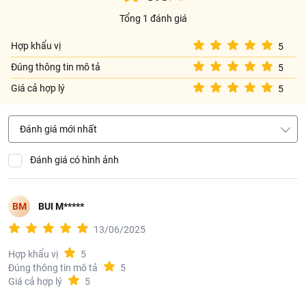
Hướng dẫn bảo quản
Tổng 1 đánh giá
Bảo quản sản phẩm ở nơi khô ráo, thoáng mát, tránh ánh nắng
trực tiếp.
Hợp khẩu vị
5
Đúng thông tin mô tả
5
Thông tin từ LOTTE MART:
Giá cả hợp lý
5
Đơn giá sản phẩm chưa gồm phí giao hàng tùy theo khu vực và
đơn hàng của Quý khách, vui lòng xem chính sách tại:
https://www.lottemart.vn/vi-nsg/faq/39
Đánh giá mới nhất
Đánh giá có hình ảnh
BM
BUI M*****
13/06/2025
Hợp khẩu vị
5
Đúng thông tin mô tả
5
Giá cả hợp lý
5