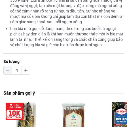
333 Pilsner Extra Smooth chính là sự cân bằng hoàn hảo giữa vị
đắng và vị ngọt, tạo nên một hương vị đặc trưng mà người uống
có thể cảm nhận rõ ràng từ ngụm đầu tiên. Sự nhẹ nhàng và
mượt mà của bia không chỉ giúp làm dịu cơn khát mà còn đem lại
cảm giác sảng khoái sau mỗi ngụm uống.
Lon bia nhỏ gọn dễ dàng mang theo trong các buổi dã ngoại,
picnics hay đơn giản là khi bạn muốn thưởng thức một ly bia mát
lạnh tại nhà. Thiết kế lon sang trọng và chắc chắn cũng giúp bảo
vệ chất lượng bia và giữ cho bia luôn được tươi ngon.
Số lượng
Sản phẩm gợi ý