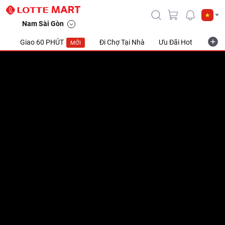
Bánh Bao Gạo Lứt Xá Xíu Gói 400G
Nam Sài Gòn
Giao 60 PHÚT
Đi Chợ Tại Nhà
Ưu Đãi Hot
Khuyế
MỚI