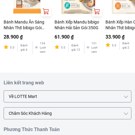
Bánh Mandu Ăn Sáng
Bánh Xếp Mandu bibigo
Bánh Xếp Hàn 
Nhân Thịt bibigo Gói
Nhân Hải Sản Gói 350G
Nhân Thịt bibig
132G
175G
28.900 ₫
61.900 ₫
33.900 ₫
134
131
Đánh
Đánh
Đánh
5.0
5.0
Lượt
5.0
Lượt
giá
:
2
giá
:
4
giá
:
12
xem
xem
Liên kết trang web
Về LOTTE Mart
Chăm Sóc Khách Hàng
Phương Thức Thanh Toán