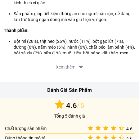
kích thích vị giác.
Sản phẩm giúp tiết kiệm thời gian cho người bận rộn, dễ dàng
lưu trữ trong ngăn đông mà vẫn giữ trọn vị ngon.
Thành phần:
Bột mì (28%), thịt heo (26%), nước (11%), bột gạo lứt (7%),
đường (6%), nấm mèo (6%), hành (6%), chất béo làm bánh (4%),
bột xá xíu (2%), sữa (1%), muối, tiêu, bột năng, dầu hào, men
khô, phụ gia thực phẩm,...
Xem thêm
Hướng dẫn sử dụng:
Chiên, hấp, hoặc làm nóng trước khi dùng.
Hướng dẫn bảo quản:
Bảo quản trong bao bì kín ở nhiệt độ từ 0 - 5
độ C.
Đánh Giá Sản Phẩm
Lưu ý:
Không sử dụng sản phẩm khi có dấu hiệu hư hỏng hoặc quá
hạn sử dụng.
4.6
/5
Thông tin nhà cung cấp:
Tổng 5 đánh giá
Tên công ty: CÔNG TY TNHH THƯƠNG MẠI VHK
Chất lượng sản phẩm
4.6
Địa chỉ: 11B Phan Kế Bính, Phường Sài Gòn, Thành phố Hồ Chí
Đúng thông tin mô tả
4.6