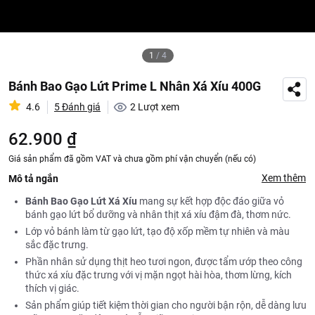
1
/
4
Bánh Bao Gạo Lứt Prime L Nhân Xá Xíu 400G
4.6
5 Đánh giá
2
Lượt xem
62.900 ₫
Giá sản phẩm đã gồm VAT và chưa gồm phí vận chuyển (nếu có)
Xem thêm
Mô tả ngắn
Bánh Bao Gạo Lứt Xá Xíu
mang sự kết hợp độc đáo giữa vỏ
bánh gạo lứt bổ dưỡng và nhân thịt xá xíu đậm đà, thơm nức.
Lớp vỏ bánh làm từ gạo lứt, tạo độ xốp mềm tự nhiên và màu
sắc đặc trưng.
Phần nhân sử dụng thịt heo tươi ngon, được tẩm ướp theo công
thức xá xíu đặc trưng với vị mặn ngọt hài hòa, thơm lừng, kích
thích vị giác.
Sản phẩm giúp tiết kiệm thời gian cho người bận rộn, dễ dàng lưu