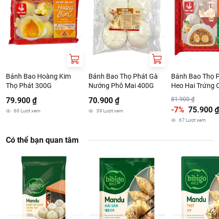
Bánh Bao Hoàng Kim
Bánh Bao Thọ Phát Gà
Bánh Bao Thọ P
Thọ Phát 300G
Nướng Phô Mai 400G
Heo Hai Trứng 
79.900 ₫
70.900 ₫
81.900 ₫
-7%
75.900 ₫
60
Lượt xem
39
Lượt xem
67
Lượt xem
Có thể bạn quan tâm