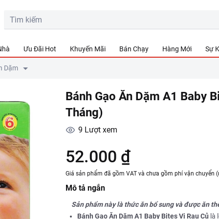
 Nhà
Ưu Đãi Hot
Khuyến Mãi
Bán Chạy
Hàng Mới
Sự K
n Dặm
Bánh Gạo Ăn Dặm A1 Baby Bit
Tháng)
9
Lượt xem
52.000 ₫
Giá sản phẩm đã gồm VAT và chưa gồm phí vận chuyển (
Mô tả ngắn
Sản phẩm này là thức ăn bổ sung và được ăn thê
Bánh Gạo Ăn Dặm A1 Baby Bites Vị Rau Củ
là 