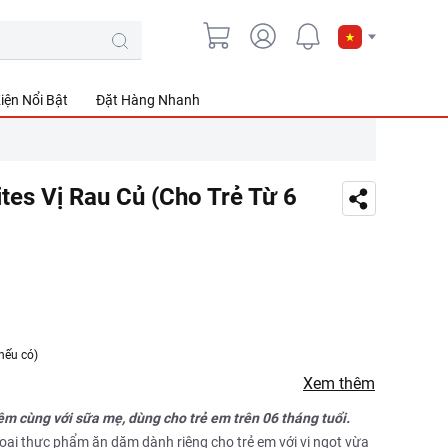
iện Nổi Bật
Đặt Hàng Nhanh
es Vị Rau Củ (Cho Trẻ Từ 6
nếu có)
Xem thêm
m cùng với sữa mẹ, dùng cho trẻ em trên 06 tháng tuổi.
lọai thực phẩm ăn dặm dành riêng cho trẻ em với vị ngọt vừa