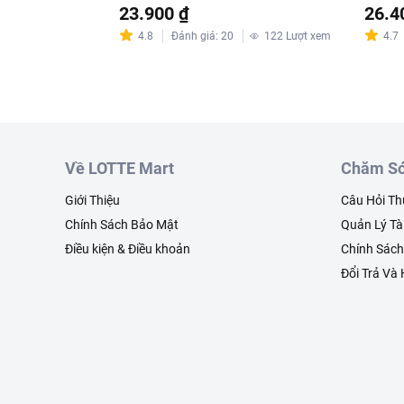
23.900 ₫
26.4
4.8
Đánh giá
:
20
122
Lượt xem
4.7
Về LOTTE Mart
Chăm Só
Giới Thiệu
Câu Hỏi T
Chính Sách Bảo Mật
Quản Lý Tà
Điều kiện & Điều khoản
Chính Sác
Đổi Trả Và