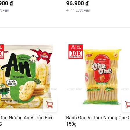
900 ₫
96.900 ₫
ợt xem
11
Lượt xem
Gạo Nướng An Vị Tảo Biển
Bánh Gạo Vị Tôm Nướng One 
G
150g