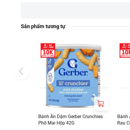
Thông tin nhà cung cấp:
Tên công ty: CONG
Sản phẩm tương tự
Địa chỉ: 15A1 DUO
Bánh Ăn Dặm Gerber Crunchies
Bánh 
Phô Mai Hộp 42G
Rau C