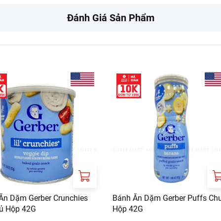
Đánh Giá Sản Phẩm
 TY CP PHU TRUONG QUOC TE
NG NGUYEN HUU THO, XA NHA BE, TP.HCM
Ăn Dặm Gerber Crunchies
Bánh Ăn Dặm Gerber Puffs Ch
ủ Hộp 42G
Hộp 42G