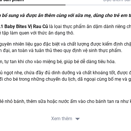
 bổ sung và được ăn thêm cùng với sữa mẹ, dùng cho trẻ em tr
 Baby Bites Vị Rau Củ
là lọai thực phẩm ăn dặm dành riêng cho
é tập làm quen với thức ăn dạng thô.
uyên nhiên liệu gạo đặc biệt và chất lượng được kiểm định chặ
n đại, an toàn và tuân thủ theo quy định vệ sinh thực phẩm.
 tự tan khi cho vào miệng bé, giúp bé dễ dàng tiêu hóa.
củ ngọt nhẹ, chứa đầy đủ dinh dưỡng và chất khoáng tốt, được
i cho bé trong những chuyến du lịch, dã ngoại cùng bố mẹ và g
Bẻ nhỏ bánh, thêm sữa hoặc nước ấm vào cho bánh tan ra như 
Xem thêm
hô:
Dùng trực tiếp sau khi mở bao bì.
o quản nơi khô ráo, thoáng mát, tránh ánh nắng trực tiếp.