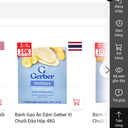
Đăng
nhập
Giao
hàng
Giỏ
hàng
Đã xem
gần đây
Trợ giúp
uối
Bánh Gạo Ăn Dặm Gerber Vị
Bánh Ăn Dặm Ger
Chuối Đào Hộp 48G
Chuối Cà Rốt Hộ
Trên
cùng