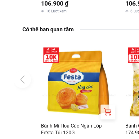
106.900 ₫
106.
16
Lượt xem
6
Lư
Có thể bạn quan tâm
Bánh Mì Hoa Cúc Ngàn Lớp
Bánh 
Fe'sta Túi 120G
174.9