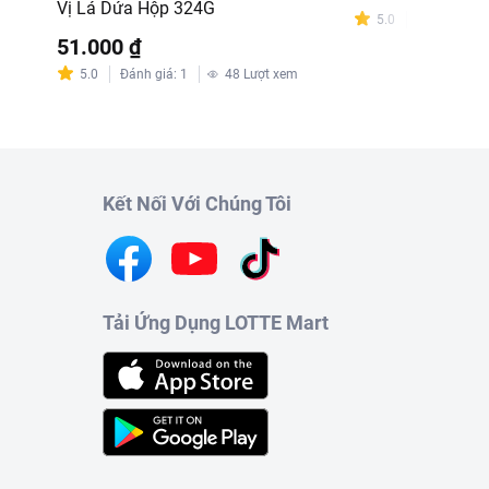
Vị Lá Dứa Hộp 324G
5.0
Đánh giá
:
2
51.000 ₫
5.0
Đánh giá
:
1
48
Lượt xem
Kết Nối Với Chúng Tôi
Tải Ứng Dụng LOTTE Mart