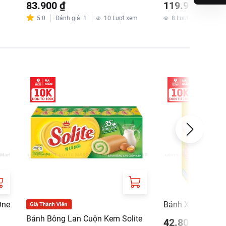
83.900 ₫
119.900 ₫
5.0
Đánh giá
:
1
10
Lượt xem
8
Lượt xem
One
Bánh Xốp Phô Ma
Bánh Bông Lan Cuộn Kem Solite
42.800 ₫