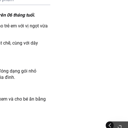
ên 06 tháng tuổi.
 trẻ em với vị ngọt vừa
t chẽ, cùng với dây
 đóng dạng gói nhỏ
ia đình.
kem và cho bé ăn bằng