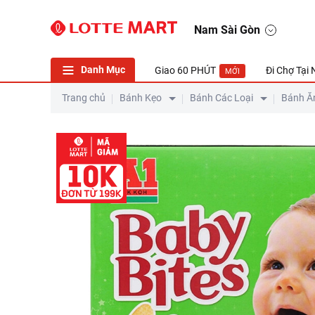
Nam Sài Gòn
Danh Mục
Giao 60 PHÚT
Đi Chợ Tại
MỚI
Trang chủ
Bánh Kẹo
Bánh Các Loại
Bánh Ă