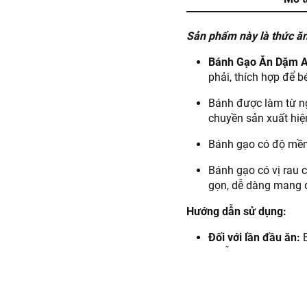
Sản phẩm này là thức ăn
Bánh Gạo Ăn Dặm A1
phải, thích hợp để b
Bánh được làm từ ng
chuyền sản xuất hiệ
Bánh gạo có độ mềm,
Bánh gạo có vị rau 
gọn, dễ dàng mang đ
Hướng dẫn sử dụng:
Đối với lần đầu ăn:
muỗng.
Đối với lần đầu ăn t
Hướng dẫn bảo quản:
Bả