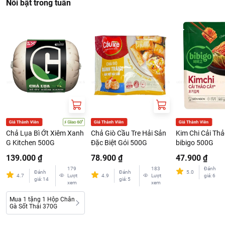
Nổi bật trong tuần
Chả Lụa Bì Ớt Xiêm Xanh
Chả Giò Cầu Tre Hải Sản
Kim Chi Cải Th
G Kitchen 500G
Đặc Biệt Gói 500G
bibigo 500G
139.000 ₫
78.900 ₫
47.900 ₫
179
183
Đánh
Đánh
Đánh
5.0
4.7
Lượt
4.9
Lượt
giá
:
6
giá
:
14
giá
:
5
xem
xem
Mua 1 tặng 1 Hộp Chân
Gà Sốt Thái 370G