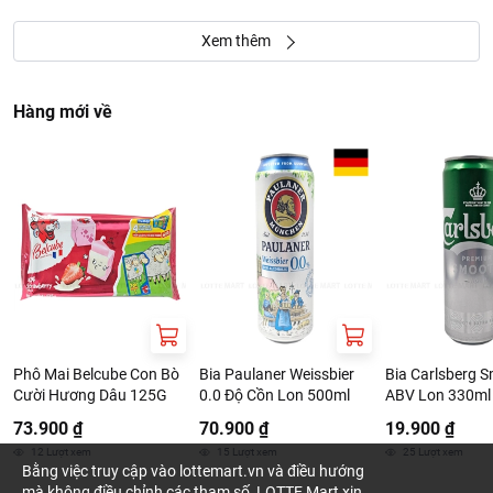
Xem thêm
Hàng mới về
Phô Mai Belcube Con Bò
Bia Paulaner Weissbier
Bia Carlsberg 
Cười Hương Dâu 125G
0.0 Độ Cồn Lon 500ml
ABV Lon 330ml
73.900 ₫
70.900 ₫
19.900 ₫
12
Lượt xem
15
Lượt xem
25
Lượt xem
Bằng việc truy cập vào lottemart.vn và điều hướng
mà không điều chỉnh các tham số, LOTTE Mart xin