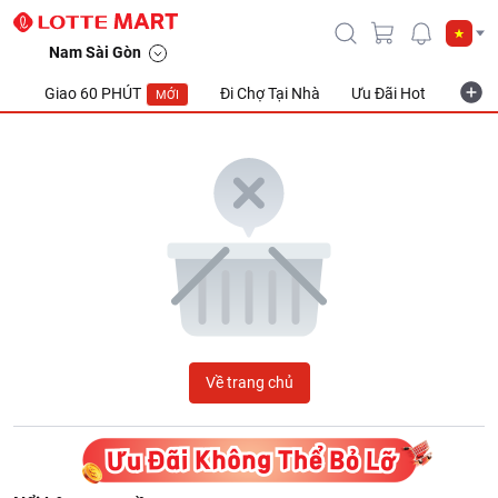
LOTTE Mart Viet Nam
Nam Sài Gòn
Giao 60 PHÚT
Đi Chợ Tại Nhà
Ưu Đãi Hot
Khuyế
MỚI
Về trang chủ