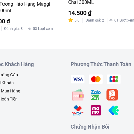
Chai 300ML
Tương Hảo Hạng Maggi
200ml
14.500 ₫
00 ₫
5.0
Đánh giá
:
2
61
Lượt xe
Đánh giá
:
8
53
Lượt xem
c Khách Hàng
Phương Thức Thanh Toán
hường Gặp
i Khoản
h Mua Hàng
 Hoàn Tiền
Chứng Nhận Bởi