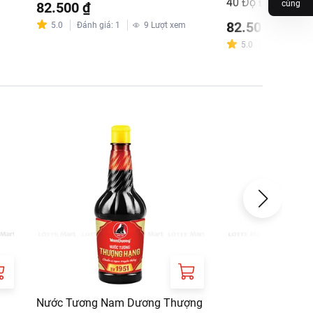
40 Độ Đạm 610m
cùng
82.500 ₫
82.500 ₫
5.0
Đánh giá
:
1
9
Lượt xem
5.0
Đánh giá
:
1
Nước Tương Nam Dương Thượng