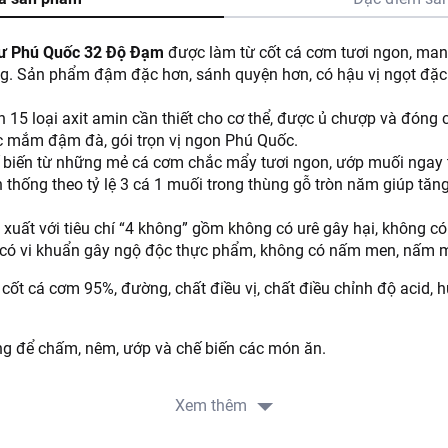
 Phú Quốc 32 Độ Đạm
được làm từ cốt cá cơm tươi ngon, mang
g. Sản phẩm đậm đặc hơn, sánh quyện hơn, có hậu vị ngọt đặc
5 loại axit amin cần thiết cho cơ thể, được ủ chượp và đóng c
c mắm đậm đà, gói trọn vị ngon Phú Quốc.
biến từ những mẻ cá cơm chắc mẩy tươi ngon, ướp muối ngay t
 thống theo tỷ lệ 3 cá 1 muối trong thùng gỗ tròn năm giúp tă
uất với tiêu chí “4 không” gồm không có urê gây hại, không có
g có vi khuẩn gây ngộ độc thực phẩm, không có nấm men, nấm 
t cá cơm 95%, đường, chất điều vị, chất điều chỉnh độ acid,
g để chấm, nêm, ướp và chế biến các món ăn.
o quản nơi khô ráo, thoáng mát, sạch sẽ, tránh ánh nắng trực ti
Xem thêm
RT: