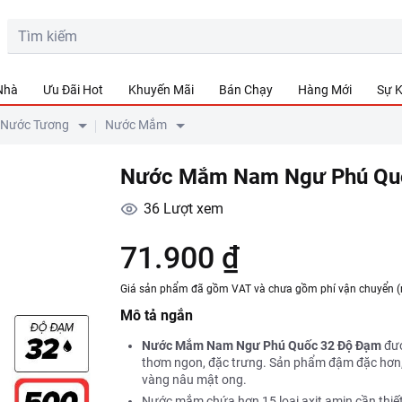
 Nhà
Ưu Đãi Hot
Khuyến Mãi
Bán Chạy
Hàng Mới
Sự K
 Nước Tương
Nước Mắm
Nước Mắm Nam Ngư Phú Quố
36
Lượt xem
71.900 ₫
Giá sản phẩm đã gồm VAT và chưa gồm phí vận chuyển (
Mô tả ngắn
Nước Mắm Nam Ngư Phú Quốc 32 Độ Đạm
đượ
thơm ngon, đặc trưng. Sản phẩm đậm đặc hơn, 
vàng nâu mật ong.
Nước mắm chứa hơn 15 loại axit amin cần thiết