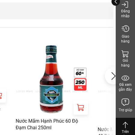
hách, vui lòng xem
Đăng
nhập
Giao
hàng
Giỏ
hàng
Đã xem
gần đây
c
Trợ giúp
Nước Mắm Hạnh Phúc 60 Độ
Đạm Chai 250ml
Nước Mắm Thuận
Trên