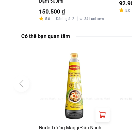
Đạm 500ml
92.9
150.500 ₫
5.0
5.0
Đánh giá
:
2
34
Lượt xem
Có thể bạn quan tâm
Nước Tương Maggi Đậu Nành