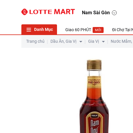
Nam Sài Gòn
Danh Mục
Giao 60 PHÚT
Đi Chợ Tại
MỚI
Trang chủ
Dầu Ăn, Gia Vị
Gia Vị
Nước Mắm,