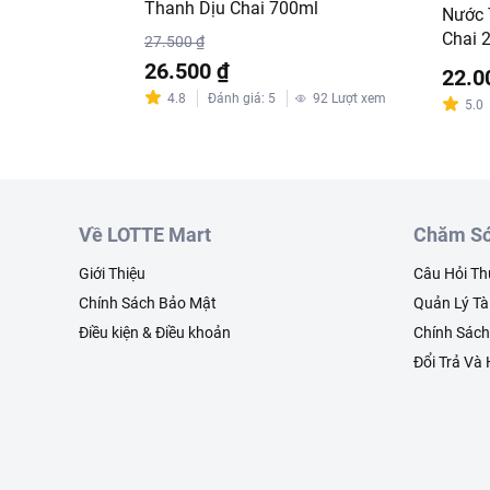
Thanh Dịu Chai 700ml
Nước 
Chai 
27.500 ₫
26.500 ₫
22.0
4.8
Đánh giá
:
5
92
Lượt xem
5.0
Về LOTTE Mart
Chăm Só
Giới Thiệu
Câu Hỏi T
Chính Sách Bảo Mật
Quản Lý Tà
Điều kiện & Điều khoản
Chính Sác
Đổi Trả Và