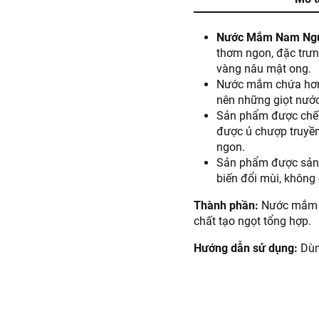
Nước Mắm Nam Ngư
thơm ngon, đặc trưn
vàng nâu mật ong.
Nước mắm chứa hơn 1
nên những giọt nướ
Sản phẩm được chế 
được ủ chượp truyền
ngon.
Sản phẩm được sản x
biến đổi mùi, khôn
Thành phần:
Nước mắm cố
chất tạo ngọt tổng hợp.
Hướng dẫn sử dụng:
Dùn
Hướng dẫn bảo quản:
Bả
Thông tin từ LOTTE MA