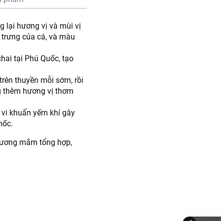
 lại hương vị và mùi vị
 trưng của cá, và màu
hai tại Phú Quốc, tạo
rên thuyền mỗi sớm, rồi
ng thêm hương vị thơm
 vi khuẩn yếm khí gây
mốc.
 hương mắm tổng hợp,
ếp.