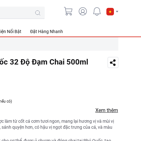
iện Nổi Bật
Đặt Hàng Nhanh
c 32 Độ Đạm Chai 500ml
nếu có)
Xem thêm
c làm từ cốt cá cơm tươi ngon, mang lại hương vị và mùi vị
sánh quyện hơn, có hậu vị ngọt đặc trưng của cá, và màu
 cho cơ thể, được ủ chượp và đóng chai tại Phú Quốc, tạo