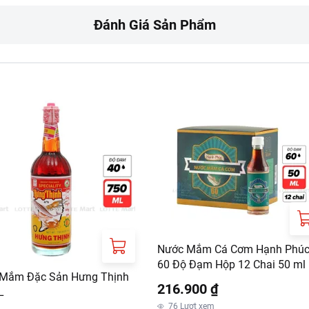
ưa gồm phí giao hàng tùy theo khu vực và đơn hàng của Quý k
Đánh Giá Sản Phẩm
://www.lottemart.vn/vi-nsg/faq/39
Nước Mắm Cá Cơm Hạnh Phú
60 Độ Đạm Hộp 12 Chai 50 ml
Mắm Đặc Sản Hưng Thịnh
216.900 ₫
L
76
Lượt xem