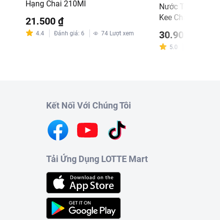
Hạng Chai 210Ml
Nước Tương Đậu
Kee Chai 500ml
21.500 ₫
30.900 ₫
m
4.4
Đánh giá
:
6
74
Lượt xem
5.0
Đánh giá
:
3
Kết Nối Với Chúng Tôi
Tải Ứng Dụng LOTTE Mart