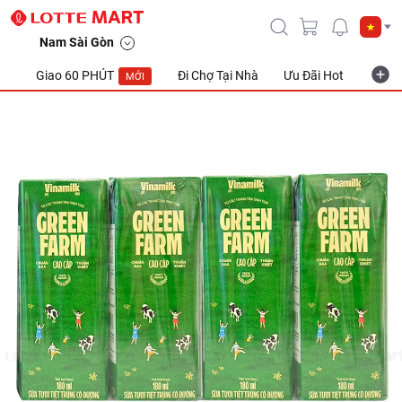
Nam Sài Gòn
Giao 60 PHÚT
Đi Chợ Tại Nhà
Ưu Đãi Hot
Khuyế
MỚI