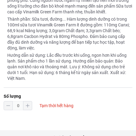
phong phú. Cùng nguồn nước ngầm tự nhiên tạo nên môi trường
sống lí tưởng cho đàn bò khoẻ mạnh mang đến sản phẩm Sữa tươi
cao cấp Vinamilk Green Farm thanh nhẹ, thuần khiết.
Thành phần: Sữa tươi, đường... Hàm lượng dinh dưỡng có trong
100ml sữa tươi Vinamilk Green Farm ít đường gồm: 110mg Canxi;
68,9 kcal Năng lượng; 3,0gram Chất đạm; 3,3gram Chất béo;
6,8gram Cacbon Hydrat và 80mg Phospho. Đảm bảo cung cấp
đầy đủ dinh dưỡng và năng lượng để bạn tiếp tục học tập, hoạt
động, làm việc.
Hướng dẫn sử dụng: Lắc đều trước khi uống, ngon hơn khi uống
lạnh. Sản phẩm cho 1 lần sử dụng. Hướng dẫn bảo quản: Bảo
quản nơi khô ráo và thoáng mát. Lưu ý: Không sử dụng cho trẻ
dưới 1 tuổi. Hạn sử dụng: 6 tháng kể từ ngày sản xuất. Xuất xứ:
Việt Nam.
Số lượng
Tạm thời hết hàng