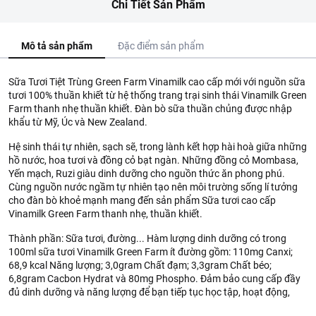
Chi Tiết Sản Phẩm
Mô tả sản phẩm
Đặc điểm sản phẩm
Sữa Tươi Tiệt Trùng Green Farm Vinamilk cao cấp mới với nguồn sữa
tươi 100% thuần khiết từ hệ thống trang trại sinh thái Vinamilk Green
Farm thanh nhẹ thuần khiết. Đàn bò sữa thuần chủng được nhập
khẩu từ Mỹ, Úc và New Zealand.
Hệ sinh thái tự nhiên, sạch sẽ, trong lành kết hợp hài hoà giữa những
hồ nước, hoa tươi và đồng cỏ bạt ngàn. Những đồng cỏ Mombasa,
Yến mạch, Ruzi giàu dinh dưỡng cho nguồn thức ăn phong phú.
Cùng nguồn nước ngầm tự nhiên tạo nên môi trường sống lí tưởng
cho đàn bò khoẻ mạnh mang đến sản phẩm Sữa tươi cao cấp
Vinamilk Green Farm thanh nhẹ, thuần khiết.
Thành phần: Sữa tươi, đường... Hàm lượng dinh dưỡng có trong
100ml sữa tươi Vinamilk Green Farm ít đường gồm: 110mg Canxi;
68,9 kcal Năng lượng; 3,0gram Chất đạm; 3,3gram Chất béo;
6,8gram Cacbon Hydrat và 80mg Phospho. Đảm bảo cung cấp đầy
đủ dinh dưỡng và năng lượng để bạn tiếp tục học tập, hoạt động,
làm việc.