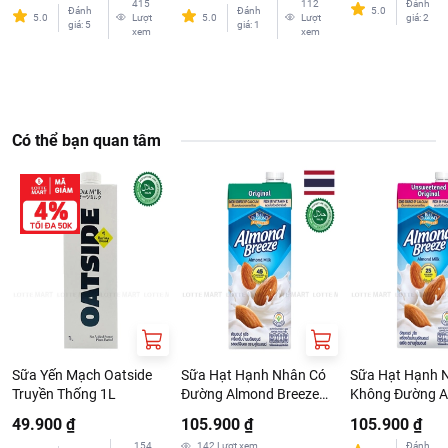
415
112
Đánh
Đánh
Đánh
5.0
5.0
Lượt
5.0
Lượt
giá
:
2
giá
:
5
giá
:
1
xem
xem
Có thể bạn quan tâm
Sữa Yến Mạch Oatside
Sữa Hạt Hạnh Nhân Có
Sữa Hạt Hạnh 
Truyền Thống 1L
Đường Almond Breeze
Không Đường 
Nguyên Chất Original
Breeze Nguyên 
49.900 ₫
105.900 ₫
105.900 ₫
946ml
946ml
154
142
Lượt xem
Đánh