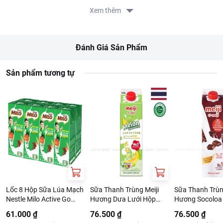
Hướng dẫn sử dụng: Lắc đều trước khi uống, ngon hơn khi uống
Xem thêm
lạnh. Sản phẩm cho 1 lần sử dụng. Hướng dẫn bảo quản: Bảo quản
nơi khô ráo và thoáng mát. Lưu ý: Không sử dụng cho trẻ dưới 1
tuổi. Hạn sử dụng: 6 tháng kể từ ngày sản xuất. Xuất xứ: Việt Nam.
Đánh Giá Sản Phẩm
Sản phẩm tương tự
Lốc 8 Hộp Sữa Lúa Mạch
Sữa Thanh Trùng Meiji
Sữa Thanh Trùn
Nestle Milo Active Go
Hương Dưa Lưới Hộp
Hương Socoloa
180ml
946ml
946ml
61.000 ₫
76.500 ₫
76.500 ₫