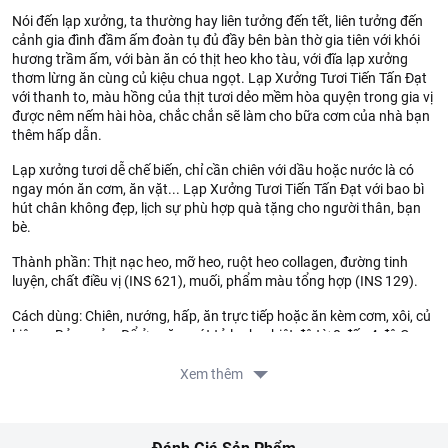
Nói đến lạp xưởng, ta thường hay liên tưởng đến tết, liên tưởng đến
cảnh gia đình đầm ấm đoàn tụ đủ đầy bên bàn thờ gia tiên với khói
hương trầm ấm, với bàn ăn có thịt heo kho tàu, với đĩa lạp xưởng
thơm lừng ăn cùng củ kiệu chua ngọt. Lạp Xưởng Tươi Tiến Tấn Đạt
với thanh to, màu hồng của thịt tươi dẻo mềm hòa quyện trong gia vị
được nêm nếm hài hòa, chắc chắn sẽ làm cho bữa cơm của nhà bạn
thêm hấp dẫn.
Lạp xưởng tươi dễ chế biến, chỉ cần chiên với dầu hoặc nước là có
ngay món ăn cơm, ăn vặt... Lạp Xưởng Tươi Tiến Tấn Đạt với bao bì
hút chân không đẹp, lịch sự phù hợp quà tặng cho người thân, bạn
bè.
Thành phần: Thịt nạc heo, mỡ heo, ruột heo collagen, đường tinh
luyện, chất điều vị (INS 621), muối, phẩm màu tổng hợp (INS 129).
Cách dùng: Chiên, nướng, hấp, ăn trực tiếp hoặc ăn kèm cơm, xôi, củ
kiệu,... Bảo quản: Để ở ngăn mát tủ lạnh, nhiệt độ từ 0 đến 4 độ C.
Nơi sản xuất: Việt Nam.
Xem thêm
Thông tin từ LOTTE MART:
Đơn giá sản phẩm chưa gồm phí giao hàng tùy theo khu vực và
đơn hàng của Quý khách, vui lòng xem chính sách tại: