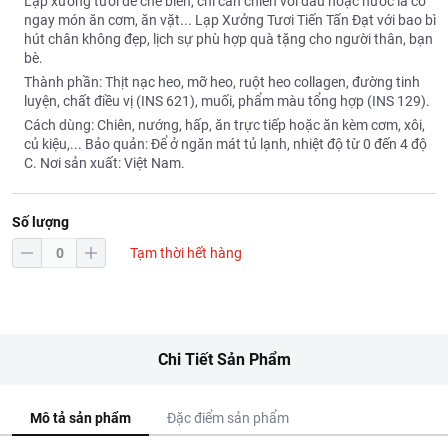
Lạp xưởng tươi dễ chế biến, chỉ cần chiên với dầu hoặc nước là có
ngay món ăn cơm, ăn vặt... Lạp Xưởng Tươi Tiến Tấn Đạt với bao bì
hút chân không đẹp, lịch sự phù hợp quà tặng cho người thân, bạn
bè.
Thành phần: Thịt nạc heo, mỡ heo, ruột heo collagen, đường tinh
luyện, chất điều vị (INS 621), muối, phẩm màu tổng hợp (INS 129).
Cách dùng: Chiên, nướng, hấp, ăn trực tiếp hoặc ăn kèm cơm, xôi,
củ kiệu,... Bảo quản: Để ở ngăn mát tủ lạnh, nhiệt độ từ 0 đến 4 độ
C. Nơi sản xuất: Việt Nam.
Số lượng
Tạm thời hết hàng
Chi Tiết Sản Phẩm
Mô tả sản phẩm
Đặc điểm sản phẩm