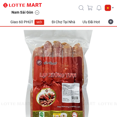
Nam Sài Gòn
Giao 60 PHÚT
Đi Chợ Tại Nhà
Ưu Đãi Hot
Khuyế
MỚI