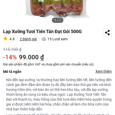
1
/
2
Lạp Xưởng Tươi Tiến Tấn Đạt Gói 500G
4.8
2 Đánh giá
15
Lượt xem
115.100 ₫
-14%
99.000 ₫
Giá sản phẩm đã gồm VAT và chưa gồm phí vận chuyển (nếu có)
Xem thêm
Mô tả ngắn
Nói đến lạp xưởng, ta thường hay liên tưởng đến tết, liên tưởng đến
cảnh gia đình đầm ấm đoàn tụ đủ đầy bên bàn thờ gia tiên với khói
hương trầm ấm, với bàn ăn có thịt heo kho tàu, với đĩa lạp xưởng
thơm lừng ăn cùng củ kiệu chua ngọt. Lạp Xưởng Tươi Tiến Tấn
Đạt với thanh to, màu hồng của thịt tươi dẻo mềm hòa quyện trong
gia vị được nêm nếm hài hòa, chắc chắn sẽ làm cho bữa cơm của
nhà bạn thêm hấp dẫn.