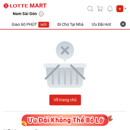
LOTTE Mart Viet Nam
Nam Sài Gòn
Giao 60 PHÚT
Đi Chợ Tại Nhà
Ưu Đãi Hot
Khuyế
MỚI
Về trang chủ