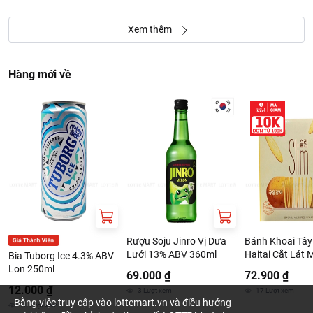
Xem thêm
Hàng mới về
Rượu Soju Jinro Vị Dưa
Bánh Khoai Tâ
Lưới 13% ABV 360ml
Haitai Cắt Lát
Bia Tuborg Ice 4.3% ABV
240G
Lon 250ml
69.000 ₫
72.900 ₫
12.000 ₫
3
Lượt xem
17
Lượt xem
Bằng việc truy cập vào lottemart.vn và điều hướng
18
Lượt xem