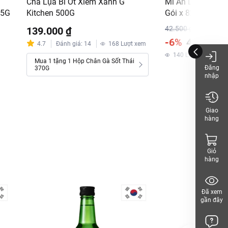
Chả Lụa Bì Ớt Xiêm Xanh G
Mì Ăn Liền Đệ Nh
45G
Kitchen 500G
Gói x 82G
42.500 ₫
139.000 ₫
-6%
40.000 ₫
4.7
Đánh giá
:
14
168
Lượt xem
140
Lượt xem
Mua 1 tặng 1 Hộp Chân Gà Sốt Thái
Đăng
370G
nhập
Giao
hàng
Giỏ
hàng
Đã xem
gần đây