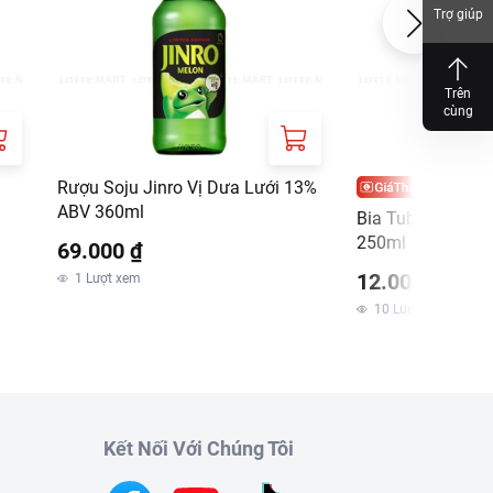
Trợ giúp
Trên
cùng
Rượu Soju Jinro Vị Dưa Lưới 13%
ABV 360ml
Bia Tuborg Ice 4
250ml
69.000 ₫
12.000 ₫
1
Lượt xem
10
Lượt xem
Kết Nối Với Chúng Tôi