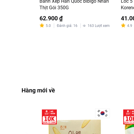
Bánh Xếp Hàn Quốc bibigo Nhân
Lốc 5
Thịt Gói 350G
Koren
62.900 ₫
41.0
5.0
Đánh giá
:
16
163
Lượt xem
4.9
Hàng mới về