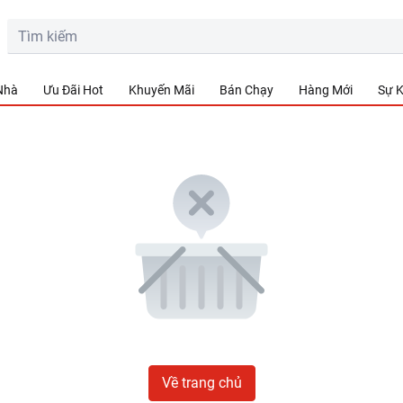
 Nhà
Ưu Đãi Hot
Khuyến Mãi
Bán Chạy
Hàng Mới
Sự K
Về trang chủ