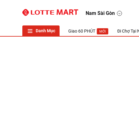
LOTTE Mart Viet Nam
Nam Sài Gòn
Danh Mục
Giao 60 PHÚT
Đi Chợ Tại
MỚI