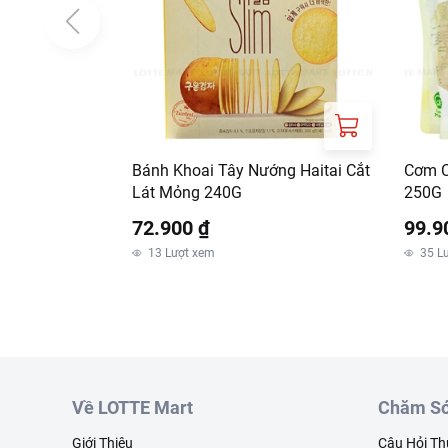
Bánh Khoai Tây Nướng Haitai Cắt
Cơm C
Lát Mỏng 240G
250G
72.900 ₫
99.9
13
Lượt xem
35
L
Về LOTTE Mart
Chăm Só
Giới Thiệu
Câu Hỏi T