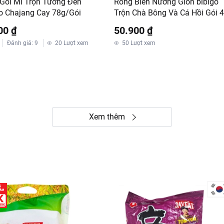
 Gói Mì Trộn Tương Đen
Rong Biển Nướng Giòn bibigo
o Chajang Cay 78g/Gói
Trộn Chà Bông Và Cá Hồi Gói 
00 ₫
50.900 ₫
Đánh giá
:
9
20
Lượt xem
50
Lượt xem
Xem thêm