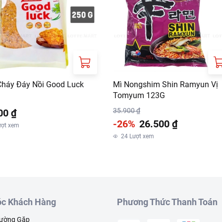
háy Đáy Nồi Good Luck
Mì Nongshim Shin Ramyun Vị
Tomyum 123G
35.900 ₫
00 ₫
-26%
26.500 ₫
ượt xem
24
Lượt xem
c Khách Hàng
Phương Thức Thanh Toán
hường Gặp