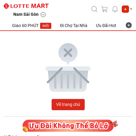
LOTTE Mart Viet Nam
Nam Sài Gòn
Giao 60 PHÚT
Đi Chợ Tại Nhà
Ưu Đãi Hot
Khuyế
MỚI
Về trang chủ