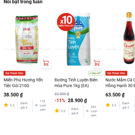
Nổi bật trong tuần
Miến Phú Hương Yến
Đường Tinh Luyện Biên
Nước Mắm Cá 
Tiệc Gói 210G
Hòa Pure 1kg (EA)
Hồng Hạnh 30 
Chai 500ml
38.500 ₫
32.500 ₫
63.500 ₫
-11%
28.900 ₫
118
Đánh
Đánh
5.0
Lượt
5.0
283
giá
:
4
giá
:
2
Đánh
xem
5.0
Lượt
giá
:
8
xem