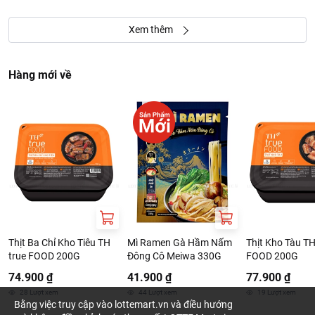
Xem thêm
Hàng mới về
Thịt Ba Chỉ Kho Tiêu TH
Mì Ramen Gà Hầm Nấm
Thịt Kho Tàu TH
true FOOD 200G
Đông Cô Meiwa 330G
FOOD 200G
74.900 ₫
41.900 ₫
77.900 ₫
28
Lượt xem
44
Lượt xem
19
Lượt xem
Bằng việc truy cập vào lottemart.vn và điều hướng