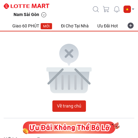
LOTTE Mart Viet Nam
Nam Sài Gòn
Giao 60 PHÚT
Đi Chợ Tại Nhà
Ưu Đãi Hot
Khuyế
MỚI
Về trang chủ