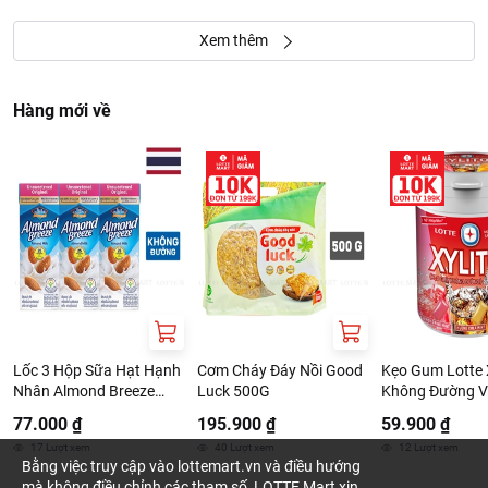
Xem thêm
Hàng mới về
Lốc 3 Hộp Sữa Hạt Hạnh
Cơm Cháy Đáy Nồi Good
Kẹo Gum Lotte X
Nhân Almond Breeze
Luck 500G
Không Đường V
Không Đường 180ml
Giải Khát 130.
77.000 ₫
195.900 ₫
59.900 ₫
17
Lượt xem
40
Lượt xem
12
Lượt xem
Bằng việc truy cập vào lottemart.vn và điều hướng
mà không điều chỉnh các tham số, LOTTE Mart xin