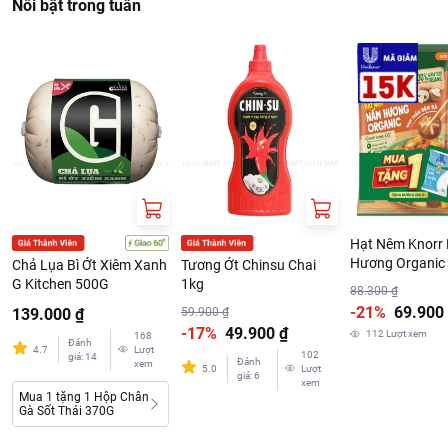
Nổi bật trong tuần
Hạt Nêm Knorr
Hương Organic
Chả Lụa Bì Ớt Xiêm Xanh
Tương Ớt Chinsu Chai
Kèm Đường 30
G Kitchen 500G
1kg
88.300 ₫
-21%
69.900
139.000 ₫
59.900 ₫
-17%
49.900 ₫
112
Lượt xem
168
Đánh
4.7
Lượt
102
giá
:
14
Đánh
xem
5.0
Lượt
giá
:
6
xem
Mua 1 tặng 1 Hộp Chân
Gà Sốt Thái 370G