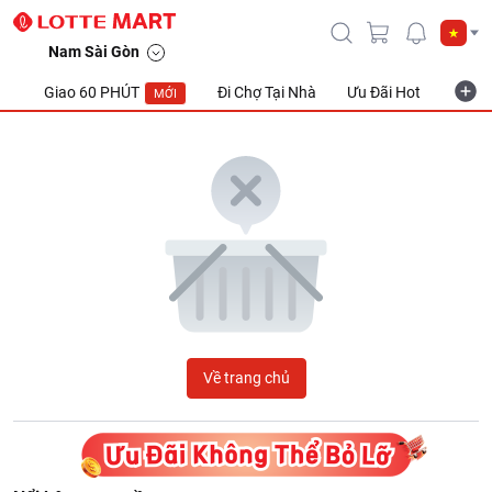
LOTTE Mart Viet Nam
Nam Sài Gòn
Giao 60 PHÚT
Đi Chợ Tại Nhà
Ưu Đãi Hot
Khuyế
MỚI
Về trang chủ