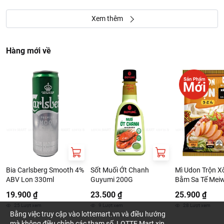
Xem thêm
Hàng mới về
Bia Carlsberg Smooth 4%
Sốt Muối Ớt Chanh
Mì Udon Trộn Xố
ABV Lon 330ml
Guyumi 200G
Bằm Sa Tế Mei
19.900 ₫
23.500 ₫
25.900 ₫
25
Lượt xem
9
Lượt xem
28
Lượt xem
Bằng việc truy cập vào lottemart.vn và điều hướng
mà không điều chỉnh các tham số, LOTTE Mart xin