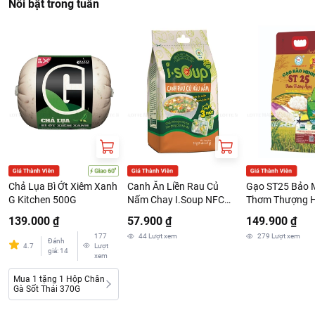
Nổi bật trong tuần
Chả Lụa Bì Ớt Xiêm Xanh
Canh Ăn Liền Rau Củ
Gạo ST25 Bảo 
G Kitchen 500G
Nấm Chay I.Soup NFC
Thơm Thượng H
Gói 5 Viên 7G
3kg
139.000 ₫
57.900 ₫
149.900 ₫
177
44
Lượt xem
279
Lượt xem
Đánh
4.7
Lượt
giá
:
14
xem
Mua 1 tặng 1 Hộp Chân
Gà Sốt Thái 370G