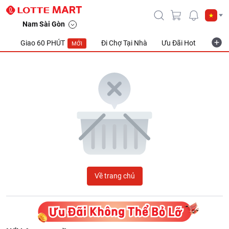
LOTTE Mart Viet Nam
Nam Sài Gòn
Giao 60 PHÚT
Đi Chợ Tại Nhà
Ưu Đãi Hot
Khuyế
MỚI
Về trang chủ