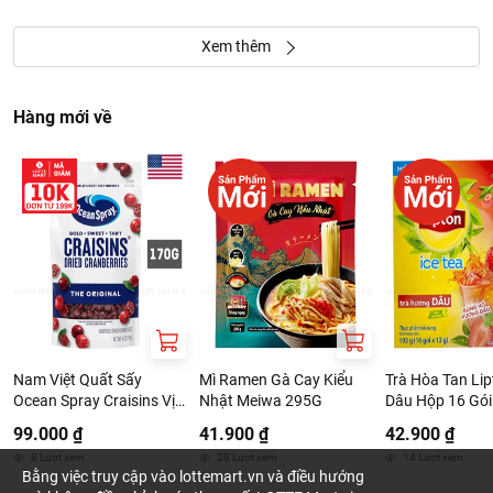
Xem thêm
Hàng mới về
Nam Việt Quất Sấy
Mì Ramen Gà Cay Kiểu
Trà Hòa Tan Lip
Ocean Spray Craisins Vị
Nhật Meiwa 295G
Dâu Hộp 16 Gói
Nguyên Bản 170G
99.000 ₫
41.900 ₫
42.900 ₫
8
Lượt xem
28
Lượt xem
14
Lượt xem
Bằng việc truy cập vào lottemart.vn và điều hướng