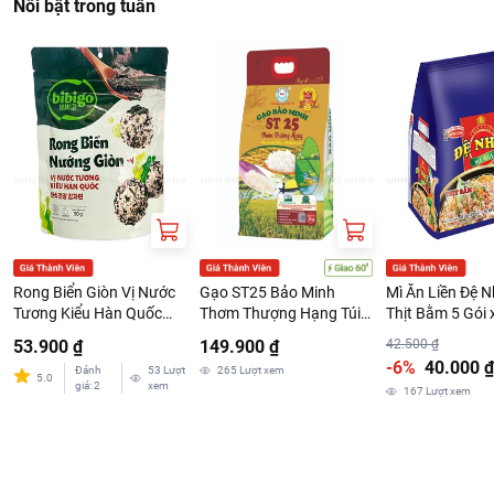
Nổi bật trong tuần
Rong Biển Giòn Vị Nước
Gạo ST25 Bảo Minh
Mì Ăn Liền Đệ N
Tương Kiểu Hàn Quốc
Thơm Thượng Hạng Túi
Thịt Bằm 5 Gói 
bibigo Gói 50G
3kg
53.900 ₫
149.900 ₫
42.500 ₫
-6%
40.000 ₫
Đánh
53
Lượt
265
Lượt xem
5.0
giá
:
2
xem
167
Lượt xem