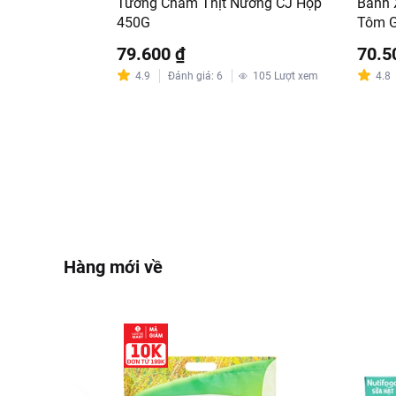
Tương Chấm Thịt Nướng CJ Hộp
Bánh 
450G
Tôm G
79.600 ₫
70.5
4.9
Đánh giá
:
6
105
Lượt xem
4.8
Hàng mới về