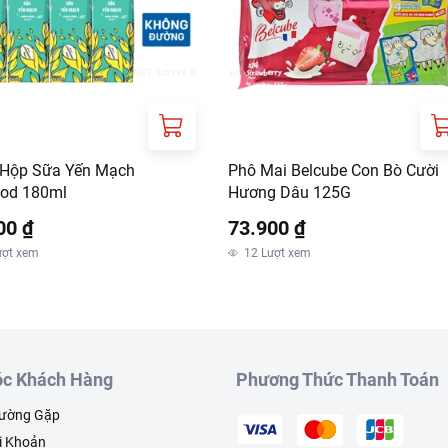
 Hộp Sữa Yến Mạch
Phô Mai Belcube Con Bò Cười
ood 180ml
Hương Dâu 125G
00 ₫
73.900 ₫
ượt xem
12
Lượt xem
c Khách Hàng
Phương Thức Thanh Toán
hường Gặp
i Khoản