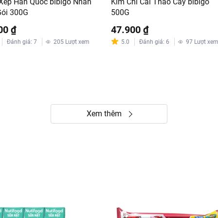
Xếp Hàn Quốc bibigo Nhân
Kim Chi Cải Thảo Cây bibigo
ói 300G
500G
00 ₫
47.900 ₫
Đánh giá
:
7
205
Lượt xem
5.0
Đánh giá
:
6
97
Lượt xe
Xem thêm