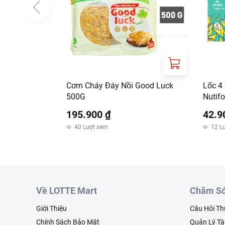
Cơm Cháy Đáy Nồi Good Luck
Lốc 4
500G
Nutif
195.900 ₫
42.9
40
Lượt xem
12
L
Về LOTTE Mart
Chăm Só
Giới Thiệu
Câu Hỏi T
Chính Sách Bảo Mật
Quản Lý Tà