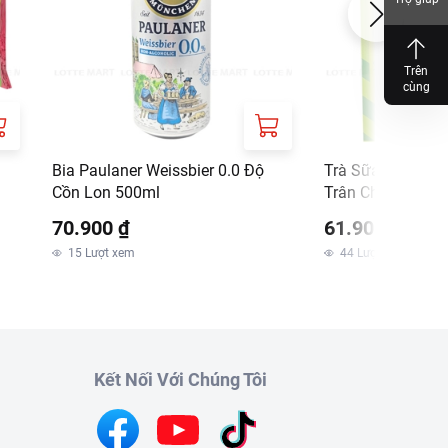
Trên
cùng
Bia Paulaner Weissbier 0.0 Độ
Trà Sữa Hòa Tan 
Cồn Lon 500ml
Trân Châu Ô Lon
70.900 ₫
61.900 ₫
15
Lượt xem
44
Lượt xem
Kết Nối Với Chúng Tôi