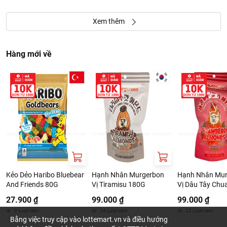
Xem thêm
Hàng mới về
Kẻo Dẻo Haribo Bluebear
Hạnh Nhân Murgerbon
Hạnh Nhân Mur
And Friends 80G
Vị Tiramisu 180G
Vị Dâu Tây Chu
180G
27.900 ₫
99.000 ₫
99.000 ₫
9
Lượt xem
24
Lượt xem
22
Lượt xem
Bằng việc truy cập vào lottemart.vn và điều hướng