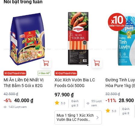
Nổi bật trong tuần
Mì Ăn Liền Đệ Nhất Vị
Xúc Xích Vườn Bia LC
Đường Tinh Luy
Thịt Bằm 5 Gói x 82G
Foods Gói 500G
Hòa Pure 1kg (
42.500 ₫
97.900 ₫
32.500 ₫
-6%
40.000 ₫
-11%
28.900
Đánh
55
Lượt
5.0
giá
:
3
xem
143
Lượt xem
Đánh
5.0
giá
:
8
Mua 1 tặng 1 Xúc Xích
Vườn Bia LC Foods
500G