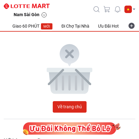
LOTTE Mart Viet Nam
Nam Sài Gòn
Giao 60 PHÚT
Đi Chợ Tại Nhà
Ưu Đãi Hot
Khuyế
MỚI
Về trang chủ