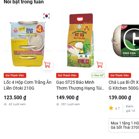
Nổi bật trong tuần
Lốc 4 Hộp Cơm Trắng Ăn
Gạo ST25 Bảo Minh
Chả Lụa Bì Ớt 
Liền Otoki 210G
Thơm Thượng Hạng Túi
G Kitchen 500G
3kg
123.500 ₫
149.900 ₫
139.000 ₫
42
Lượt xem
281
Lượt xem
Đánh
4.7
giá
:
14
Mua 1 tặng 1 H
Gà Sốt Thái 370