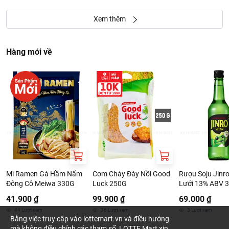
Xem thêm
Hàng mới về
Mì Ramen Gà Hầm Nấm
Cơm Cháy Đáy Nồi Good
Rượu Soju Jinro
Đông Cô Meiwa 330G
Luck 250G
Lưới 13% ABV 
41.900 ₫
99.900 ₫
69.000 ₫
44
Lượt xem
36
Lượt xem
3
Lượt xem
Bằng việc truy cập vào lottemart.vn và điều hướng
mà không điều chỉnh các tham số, LOTTE Mart xin