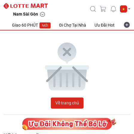
LOTTE Mart Viet Nam
Nam Sài Gòn
Giao 60 PHÚT
Đi Chợ Tại Nhà
Ưu Đãi Hot
Khuyế
MỚI
Về trang chủ