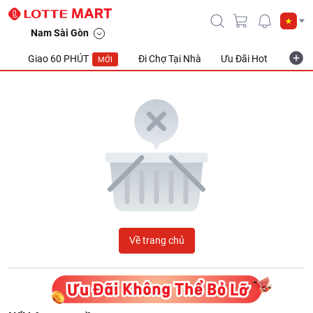
LOTTE Mart Viet Nam
Nam Sài Gòn
Giao 60 PHÚT
Đi Chợ Tại Nhà
Ưu Đãi Hot
Khuyế
MỚI
Về trang chủ