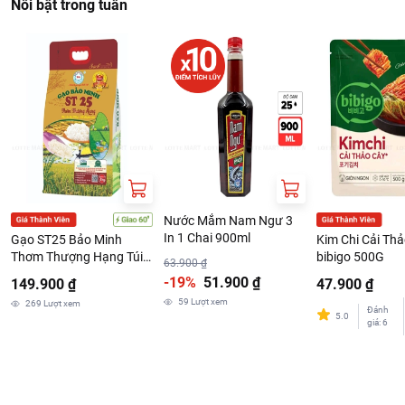
Nổi bật trong tuần
Nước Mắm Nam Ngư 3
In 1 Chai 900ml
Gạo ST25 Bảo Minh
Kim Chi Cải Th
Thơm Thượng Hạng Túi
bibigo 500G
63.900 ₫
3kg
-19%
51.900 ₫
149.900 ₫
47.900 ₫
59
Lượt xem
269
Lượt xem
Đánh
5.0
giá
:
6