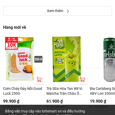
Xem thêm
Hàng mới về
Cơm Cháy Đáy Nồi Good
Trà Sữa Hòa Tan Wil Vị
Bia Carlsberg 
Luck 250G
Matcha Trân Châu Ô
ABV Lon 330ml
Long 260G
99.900 ₫
61.900 ₫
19.900 ₫
36
Lượt xem
44
Lượt xem
25
Lượt xem
Bằng việc truy cập vào lottemart.vn và điều hướng