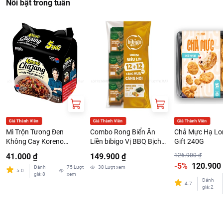
Nổi bật trong tuần
Mì Trộn Tương Đen
Combo Rong Biển Ăn
Chả Mực Hạ Lo
Không Cay Koreno
Liền bibigo Vị BBQ Bịch
Gift 240G
Chajang Lốc 5 Gói x 78g
4G x 24 Gói
41.000 ₫
149.900 ₫
126.900 ₫
-5%
120.900
Đánh
75
Lượt
38
Lượt xem
5.0
giá
:
8
xem
Đánh
4.7
giá
:
2