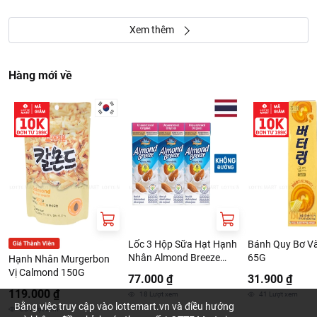
Xem thêm
Hàng mới về
Lốc 3 Hộp Sữa Hạt Hạnh
Bánh Quy Bơ Và
Nhân Almond Breeze
65G
Hạnh Nhân Murgerbon
Không Đường 180ml
Vị Calmond 150G
77.000 ₫
31.900 ₫
119.000 ₫
18
Lượt xem
41
Lượt xem
Bằng việc truy cập vào lottemart.vn và điều hướng
38
Lượt xem