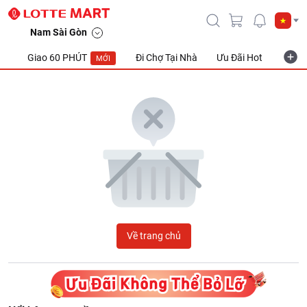
LOTTE Mart Viet Nam
Nam Sài Gòn
Giao 60 PHÚT
Đi Chợ Tại Nhà
Ưu Đãi Hot
Khuyế
MỚI
Về trang chủ