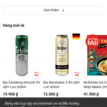
Xem thêm
Hàng mới về
Bia Carlsberg Smooth 4%
Bia Warsteiner 4.8% ABV
Mì Ramen Gà Ca
ABV Lon 330ml
Lon 500ml
Nhật Meiwa 29
19.900 ₫
72.000 ₫
41.900 ₫
25
Lượt xem
23
Lượt xem
28
Lượt xem
Bằng việc truy cập vào lottemart.vn và điều hướng