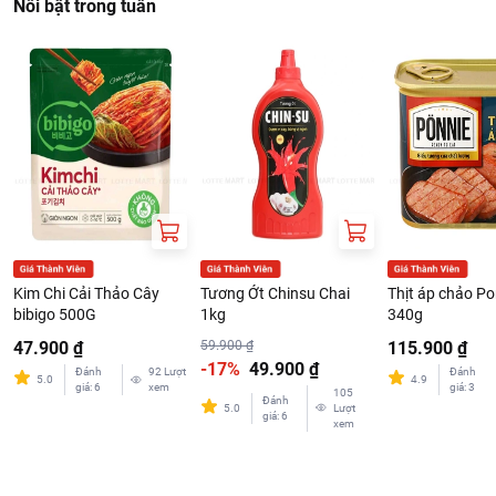
Nổi bật trong tuần
Kim Chi Cải Thảo Cây
Tương Ớt Chinsu Chai
Thịt áp chảo Po
bibigo 500G
1kg
340g
47.900 ₫
59.900 ₫
115.900 ₫
-17%
49.900 ₫
Đánh
92
Lượt
Đánh
5.0
4.9
giá
:
6
xem
giá
:
3
105
Đánh
5.0
Lượt
giá
:
6
xem