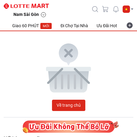
LOTTE Mart Viet Nam
Nam Sài Gòn
Giao 60 PHÚT
Đi Chợ Tại Nhà
Ưu Đãi Hot
Khuyế
MỚI
Về trang chủ