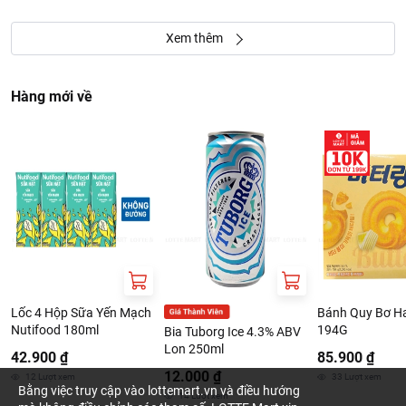
Xem thêm
Hàng mới về
Lốc 4 Hộp Sữa Yến Mạch
Bánh Quy Bơ Ha
Nutifood 180ml
194G
Bia Tuborg Ice 4.3% ABV
Lon 250ml
42.900 ₫
85.900 ₫
12.000 ₫
12
Lượt xem
33
Lượt xem
Bằng việc truy cập vào lottemart.vn và điều hướng
14
Lượt xem