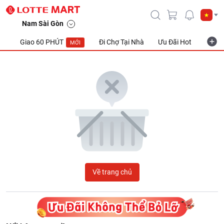
LOTTE Mart Viet Nam
Nam Sài Gòn
Giao 60 PHÚT
Đi Chợ Tại Nhà
Ưu Đãi Hot
Khuyế
MỚI
Về trang chủ