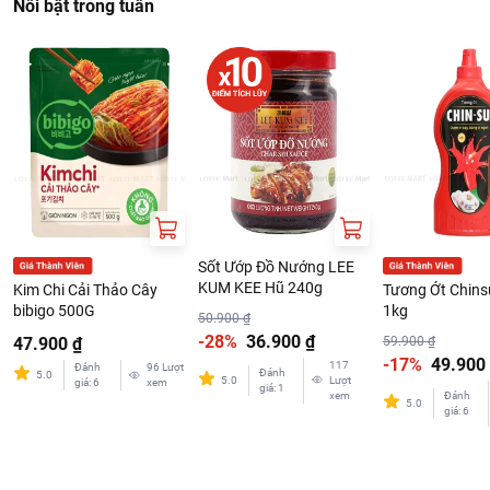
Nổi bật trong tuần
Sốt Ướp Đồ Nướng LEE
KUM KEE Hũ 240g
Kim Chi Cải Thảo Cây
Tương Ớt Chins
bibigo 500G
1kg
50.900 ₫
-28%
36.900 ₫
47.900 ₫
59.900 ₫
-17%
49.900
117
Đánh
96
Lượt
Đánh
5.0
5.0
Lượt
giá
:
6
xem
giá
:
1
xem
Đánh
5.0
giá
:
6