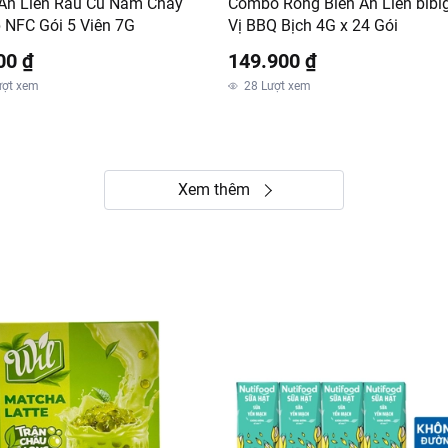
Ăn Liền Rau Củ Nấm Chay
Combo Rong Biển Ăn Liền bibi
p NFC Gói 5 Viên 7G
Vị BBQ Bịch 4G x 24 Gói
00 ₫
149.900 ₫
ượt xem
28
Lượt xem
Xem thêm