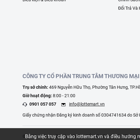
Đổi Trả Và
CÔNG TY CỔ PHẦN TRUNG TÂM THƯƠNG MẠI 
Trụ sở chính:
469 Nguyễn Hữu Thọ, Phường Tân Hưng, TP.Hồ
Giờ hoạt động:
8:00 - 21:00
0901 057 057
info@lottemart.vn
Giấy chứng nhận Đăng ký kinh doanh số 0304741634 do Sở K
Bằng việc truy cập vào lottemart.vn và điều hướng
© 2023 - Bản quyền của Công ty Cổ phần Trung Tâm Thươn