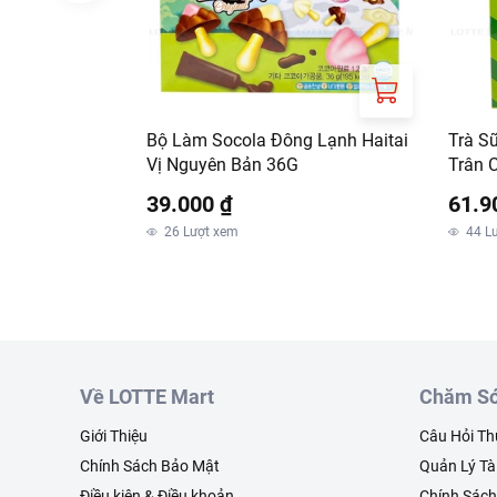
Bộ Làm Socola Đông Lạnh Haitai
Trà S
Vị Nguyên Bản 36G
Trân 
39.000 ₫
61.9
26
Lượt xem
44
L
Về LOTTE Mart
Chăm Só
Giới Thiệu
Câu Hỏi T
Chính Sách Bảo Mật
Quản Lý Tà
Điều kiện & Điều khoản
Chính Sác