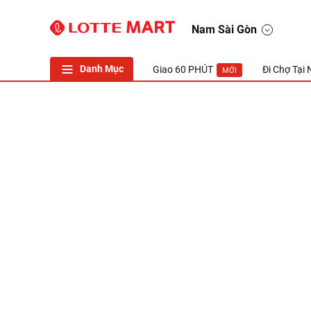
LOTTE Mart Viet Nam
Nam Sài Gòn
Danh Mục
Giao 60 PHÚT
Đi Chợ Tại
MỚI