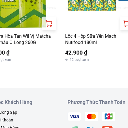
ữa Hòa Tan Wil Vị Matcha
Lốc 4 Hộp Sữa Yến Mạch
Châu Ô Long 260G
Nutifood 180ml
00 ₫
42.900 ₫
ượt xem
12
Lượt xem
c Khách Hàng
Phương Thức Thanh Toán
hường Gặp
i Khoản
h Mua Hàng