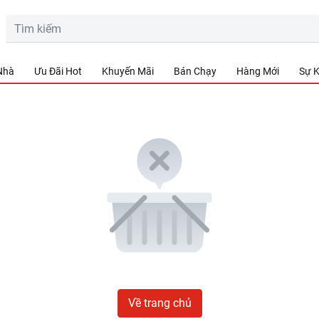
 Nhà
Ưu Đãi Hot
Khuyến Mãi
Bán Chạy
Hàng Mới
Sự K
Về trang chủ