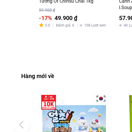
Tương Ớt Chinsu Chai 1kg
Canh 
I.Sou
59.900 ₫
-17%
49.900 ₫
57.9
5.0
Đánh giá
:
6
108
Lượt xem
40
L
Hàng mới về