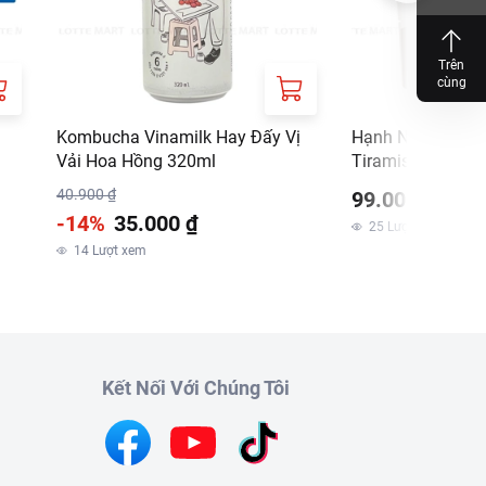
Trên
cùng
Kombucha Vinamilk Hay Đấy Vị
Hạnh Nhân Murge
Vải Hoa Hồng 320ml
Tiramisu 180G
40.900 ₫
99.000 ₫
-14%
35.000 ₫
25
Lượt xem
14
Lượt xem
Kết Nối Với Chúng Tôi