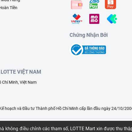
 Hoàn Tiền
Chứng Nhận Bởi
LOTTE VIỆT NAM
 Chí Minh, Việt Nam
ế hoạch và Đầu tư Thành phố Hồ Chí Minh cấp lần đầu ngày 24/10/2006
 mà không điều chỉnh các tham số, LOTTE Mart xin được thu th
g Mại LOTTE Việt Nam