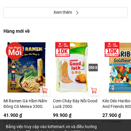
Xem thêm
Hàng mới về
Mì Ramen Gà Hầm Nấm
Cơm Cháy Đáy Nồi Good
Kẻo Dẻo Haribo
Đông Cô Meiwa 330G
Luck 250G
And Friends 80
41.900 ₫
99.900 ₫
27.900 ₫
42
Lượt xem
36
Lượt xem
9
Lượt xem
Bằng việc truy cập vào lottemart.vn và điều hướng