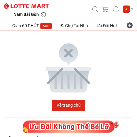
LOTTE Mart Viet Nam
Nam Sài Gòn
Giao 60 PHÚT
Đi Chợ Tại Nhà
Ưu Đãi Hot
Khuyế
MỚI
Về trang chủ