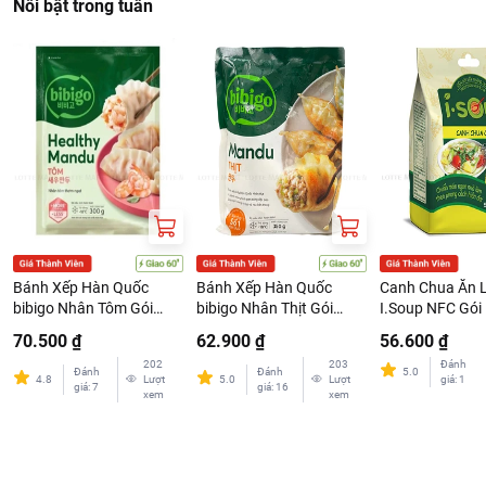
Nổi bật trong tuần
Bánh Xếp Hàn Quốc
Bánh Xếp Hàn Quốc
Canh Chua Ăn L
bibigo Nhân Tôm Gói
bibigo Nhân Thịt Gói
I.Soup NFC Gói 
300G
350G
10G
70.500 ₫
62.900 ₫
56.600 ₫
202
203
Đánh
Đánh
Đánh
5.0
4.8
Lượt
5.0
Lượt
giá
:
1
giá
:
7
giá
:
16
xem
xem