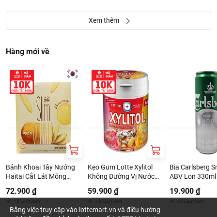
Xem thêm
Hàng mới về
Bánh Khoai Tây Nướng
Kẹo Gum Lotte Xylitol
Bia Carlsberg 
Haitai Cắt Lát Mỏng
Không Đường Vị Nước
ABV Lon 330ml
240G
Giải Khát 130.5G
72.900 ₫
59.900 ₫
19.900 ₫
15
Lượt xem
13
Lượt xem
25
Lượt xem
Bằng việc truy cập vào lottemart.vn và điều hướng