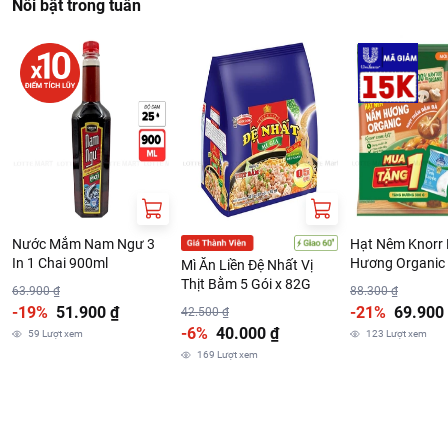
Nổi bật trong tuần
Nước Mắm Nam Ngư 3
Hạt Nêm Knorr
In 1 Chai 900ml
Hương Organic
Mì Ăn Liền Đệ Nhất Vị
Kèm Đường 30
Thịt Bằm 5 Gói x 82G
63.900 ₫
88.300 ₫
-19%
51.900 ₫
-21%
69.900
42.500 ₫
-6%
40.000 ₫
59
Lượt xem
123
Lượt xem
169
Lượt xem