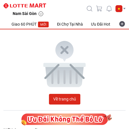
LOTTE Mart Viet Nam
Nam Sài Gòn
Giao 60 PHÚT
Đi Chợ Tại Nhà
Ưu Đãi Hot
Khuyế
MỚI
Về trang chủ