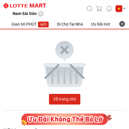
LOTTE Mart Viet Nam
Nam Sài Gòn
Giao 60 PHÚT
Đi Chợ Tại Nhà
Ưu Đãi Hot
Khuyế
MỚI
Về trang chủ