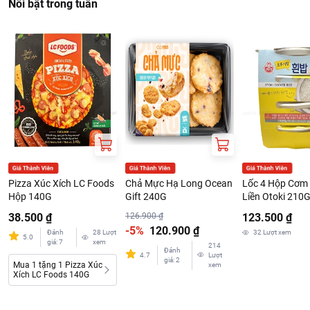
Nổi bật trong tuần
Pizza Xúc Xích LC Foods
Chả Mực Hạ Long Ocean
Lốc 4 Hộp Cơm 
Hộp 140G
Gift 240G
Liền Otoki 210
38.500 ₫
126.900 ₫
123.500 ₫
-5%
120.900 ₫
Đánh
28
Lượt
32
Lượt xem
5.0
giá
:
7
xem
214
Đánh
4.7
Lượt
giá
:
2
Mua 1 tặng 1 Pizza Xúc
xem
Xích LC Foods 140G