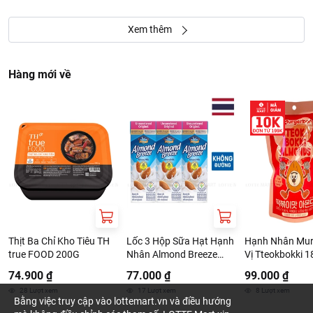
Xem thêm
Hàng mới về
Thịt Ba Chỉ Kho Tiêu TH
Lốc 3 Hộp Sữa Hạt Hạnh
Hạnh Nhân Mur
true FOOD 200G
Nhân Almond Breeze
Vị Tteokbokki 
Không Đường 180ml
74.900 ₫
77.000 ₫
99.000 ₫
28
Lượt xem
17
Lượt xem
8
Lượt xem
Bằng việc truy cập vào lottemart.vn và điều hướng