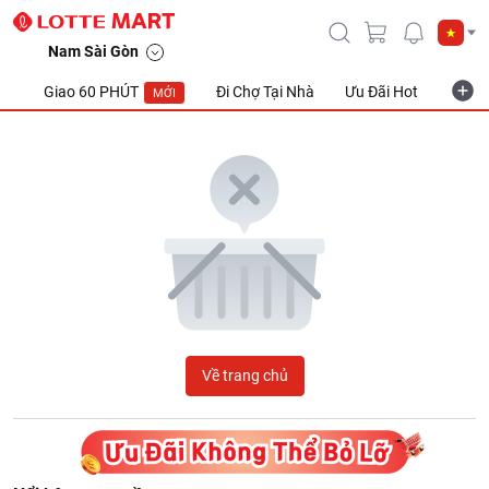
LOTTE Mart Viet Nam
Nam Sài Gòn
Giao 60 PHÚT
Đi Chợ Tại Nhà
Ưu Đãi Hot
Khuyế
MỚI
Về trang chủ