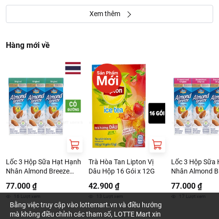
Xem thêm
Hàng mới về
Lốc 3 Hộp Sữa Hạt Hạnh
Trà Hòa Tan Lipton Vị
Lốc 3 Hộp Sữa 
Nhân Almond Breeze
Dâu Hộp 16 Gói x 12G
Nhân Almond B
Nguyên Chất 180ml
Không Đường 1
77.000 ₫
42.900 ₫
77.000 ₫
16
Lượt xem
13
Lượt xem
17
Lượt xem
Bằng việc truy cập vào lottemart.vn và điều hướng
mà không điều chỉnh các tham số, LOTTE Mart xin