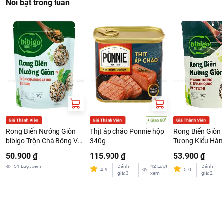
Nổi bật trong tuần
Rong Biển Nướng Giòn
Thịt áp chảo Ponnie hộp
Rong Biển Giòn
bibigo Trộn Chà Bông Và
340g
Tương Kiểu Hà
Cá Hồi Gói 45G
bibigo Gói 50G
50.900 ₫
115.900 ₫
53.900 ₫
51
Lượt xem
Đánh
42
Lượt
Đánh
4.9
5.0
giá
:
3
xem
giá
:
2